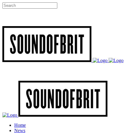
Home
News