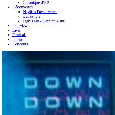
Chronique d’EP
Découvertes
Playlists Découvertes
Qui es-tu ?
Lights On / Plein feux sur
Interviews
Live
Festivals
Photos
Concours