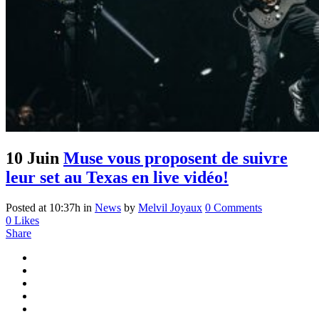
10 Juin
Muse vous proposent de suivre
leur set au Texas en live vidéo!
Posted at 10:37h
in
News
by
Melvil Joyaux
0 Comments
0
Likes
Share