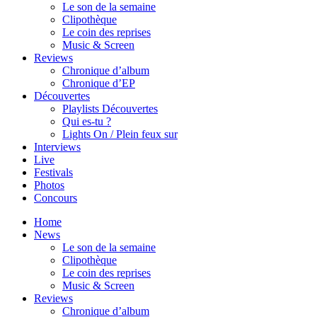
Le son de la semaine
Clipothèque
Le coin des reprises
Music & Screen
Reviews
Chronique d’album
Chronique d’EP
Découvertes
Playlists Découvertes
Qui es-tu ?
Lights On / Plein feux sur
Interviews
Live
Festivals
Photos
Concours
Home
News
Le son de la semaine
Clipothèque
Le coin des reprises
Music & Screen
Reviews
Chronique d’album