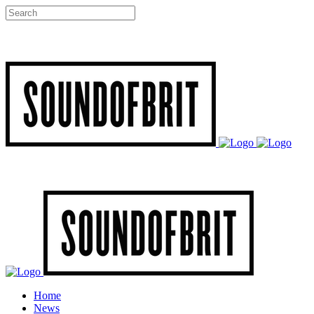
Home
News