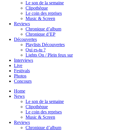
Le son de la semaine
Clipothèque
Le coin des reprises
Music & Screen
Reviews
Chronique d’album
Chronique d’EP
Découvertes
Playlists Découvertes
Qui es-tu ?
Lights On / Plein feux sur
Interviews
Live
Festivals
Photos
Concours
Home
News
Le son de la semaine
Clipothèque
Le coin des reprises
Music & Screen
Reviews
Chronique d’album