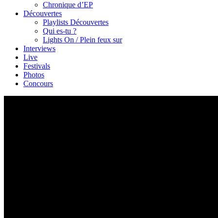
Chronique d’EP
Découvertes
Playlists Découvertes
Qui es-tu ?
Lights On / Plein feux sur
Interviews
Live
Festivals
Photos
Concours