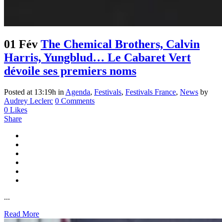
01 Fév
The Chemical Brothers, Calvin
Harris, Yungblud… Le Cabaret Vert
dévoile ses premiers noms
Posted at 13:19h
in
Agenda
,
Festivals
,
Festivals France
,
News
by
Audrey Leclerc
0 Comments
0
Likes
Share
...
Read More