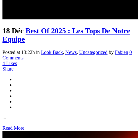
18 Déc
Best Of 2025 : Les Tops De Notre
Equipe
Posted at 13:22h
in
Look Back
,
News
,
Uncategorized
by
Fabien
0
Comments
4
Likes
Share
...
Read More