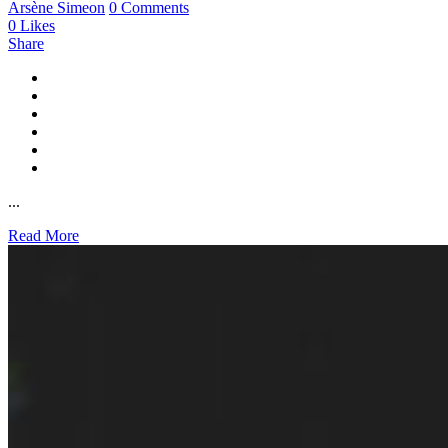
Arsène Simeon
0 Comments
0
Likes
Share
...
Read More