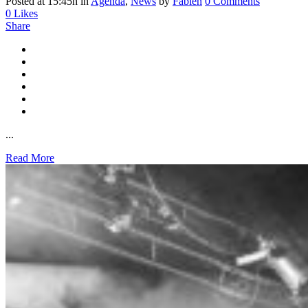
Posted at 15:45h
in
Agenda
,
News
by
Fabien
0 Comments
0
Likes
Share
...
Read More