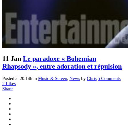
11 Jan
Le paradoxe « Bohemian
Rhapsody », entre adoration et répulsion
Posted at 20:14h
in
Music & Screen
,
News
by
Chris
5 Comments
2
Likes
Share