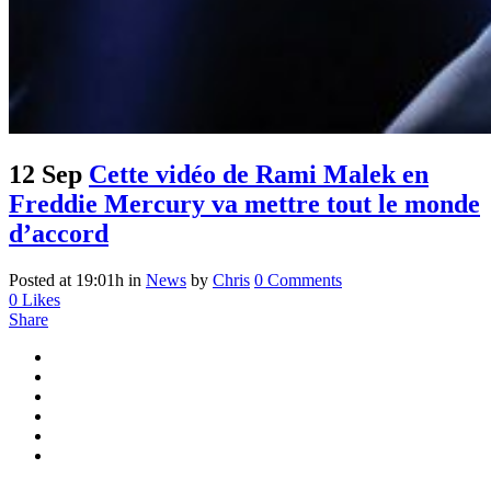
12 Sep
Cette vidéo de Rami Malek en
Freddie Mercury va mettre tout le monde
d’accord
Posted at 19:01h
in
News
by
Chris
0 Comments
0
Likes
Share