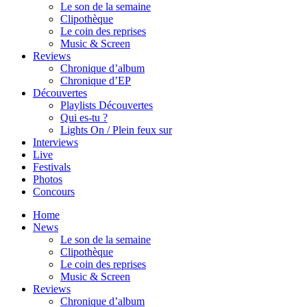
Le son de la semaine
Clipothèque
Le coin des reprises
Music & Screen
Reviews
Chronique d’album
Chronique d’EP
Découvertes
Playlists Découvertes
Qui es-tu ?
Lights On / Plein feux sur
Interviews
Live
Festivals
Photos
Concours
Home
News
Le son de la semaine
Clipothèque
Le coin des reprises
Music & Screen
Reviews
Chronique d’album