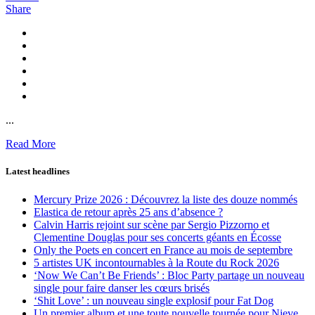
Share
...
Read More
Latest headlines
Mercury Prize 2026 : Découvrez la liste des douze nommés
Elastica de retour après 25 ans d’absence ?
Calvin Harris rejoint sur scène par Sergio Pizzorno et
Clementine Douglas pour ses concerts géants en Écosse
Only the Poets en concert en France au mois de septembre
5 artistes UK incontournables à la Route du Rock 2026
‘Now We Can’t Be Friends’ : Bloc Party partage un nouveau
single pour faire danser les cœurs brisés
‘Shit Love’ : un nouveau single explosif pour Fat Dog
Un premier album et une toute nouvelle tournée pour Nieve