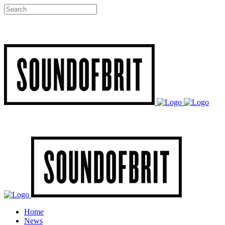
Home
News