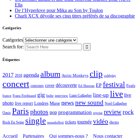
Ella
De l’Hyperlove pour Mika au Son by Toulon
Charli XCX dévoile ses cinq titres préférés de sa discographie
Catégories
Catégories
Search for:
Étiquettes
clip
album
2017
agenda
Arctic Monkeys
2018
coldplay
concert
festival
découverte
EP
cover
Foals
concours
Ed Sheeran
live
gig
line-up
live
Liam Gallagher
france
Franz Ferdinand
Indie
interview
new sound
news
photo
live report
Muse
Londres
Noel Gallagher
Paris
photos
review
rock
programmation
pop
Oasis
reprise
single
vidéo
tournée
tickets
électro
Rock En Seine
soundofbrit
Accueil
Partenaires
Qui sommes-nous ?
Nous contacter