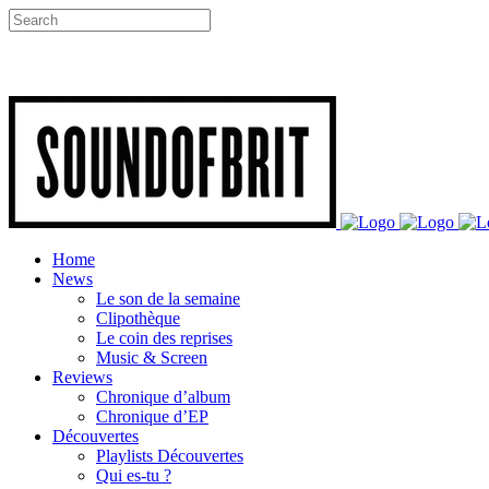
Home
News
Le son de la semaine
Clipothèque
Le coin des reprises
Music & Screen
Reviews
Chronique d’album
Chronique d’EP
Découvertes
Playlists Découvertes
Qui es-tu ?