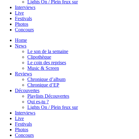
Lights On / Plein feux sur
Interviews
Live
Festivals
Photos
Concours
Home
News
Le son de la semaine
Clipothèque
Le coin des reprises
Music & Screen
Reviews
Chronique d’album
Chronique d’EP
Découvertes
Playlists Découvertes
Qui es-tu ?
Lights On / Plein feux sur
Interviews
Live
Festivals
Photos
Concours