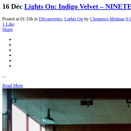
16 Déc
Lights On: Indigo Velvet – NINE
Posted at 01:33h
in
Découvertes
,
Lights On
by
Clemence Molinas
0 
1
Like
Share
...
Read More