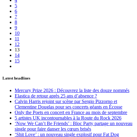
4
5
6
7
8
9
10
11
12
13
14
15
Latest headlines
Mercury Prize 2026 : Découvrez la liste des douze nommés
Elastica de retour après 25 ans d’absence ?
Calvin Harris rejoint sur scène par Sergio Pizzorno et
Clementine Douglas pour ses concerts géants en Écosse
Only the Poets en concert en France au mois de septembre
5 artistes UK incontournables à la Route du Rock 2026
‘Now We Can’t Be Friends’ : Bloc Party partage un nouveau
single pour faire danser les cœurs brisés
‘Shit Love’ : un nouveau single explosif pour Fat Dog