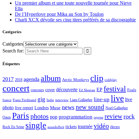
Un premier album et une toute nouvelle tournée pour Nieve
Ella
De l’Hyperlove pour Mika au Son by Toulon
Charli XCX dévoile ses cinq titres préférés de sa discographie
Catégories
Catégories
Search for:
Étiquettes
clip
album
2017
agenda
Arctic Monkeys
2018
coldplay
concert
festival
découverte
EP
cover
Foals
concours
Ed Sheeran
live
gig
line-up
live
Liam Gallagher
france
Franz Ferdinand
Indie
interview
new sound
news
photo
live report
Muse
Londres
Noel Gallagher
Paris
photos
review
rock
programmation
pop
Oasis
reprise
single
vidéo
tournée
tickets
électro
Rock En Seine
soundofbrit