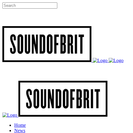
Home
News