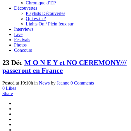
Chronique d’EP
Découvertes
Playlists Découvertes
Qui es-tu ?
Lights On / Plein feux sur
Interviews
Live
Festivals
Photos
Concours
23 Déc
M O N E Y et NO CEREMONY///
passeront en France
Posted at 19:10h
in
News
by
Jeanne
0 Comments
0
Likes
Share