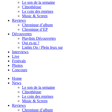
Le son de la semaine
Clipothèque
Le coin des reprises
Music & Screen
Reviews
Chronique d’album
Chronique d’EP
Découvertes
Playlists Découvertes
Qui es-tu ?
Lights On / Plein feux sur
Interviews
Live
Festivals
Photos
Concours
Home
News
Le son de la semaine
Clipothèque
Le coin des reprises
Music & Screen
Reviews
Chronique d’album