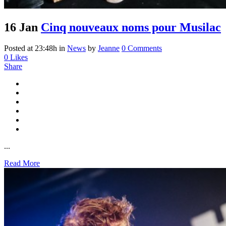
16 Jan
Cinq nouveaux noms pour Musilac
Posted at 23:48h
in
News
by
Jeanne
0 Comments
0
Likes
Share
...
Read More