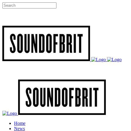
Home
News