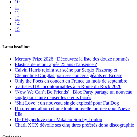
10
11
12
13
14
15
Latest headlines
Mercury Prize 2026 : Découvrez la liste des douze nommés
Elastica de retour après 25 ans d’absence ?
Calvin Harris rejoint sur scène par Sergio Pizzorno et
Clementine Douglas pour ses concerts géants en Écosse
Only the Poets en concert en France au mois de septembre
5 artistes UK incontournables à la Route du Rock 2026
‘Now We Can’t Be Friends’ : Bloc Party partage un nouveau
single pour faire danser les cœurs brisés
‘Shit Love’ : un nouveau single explosif pour Fat Dog
Un premier album et une toute nouvelle tournée pour Nieve
Ella
De l’Hyperlove pour Mika au Son by Toulon
Charli XCX dévoile ses cinq titres préférés de sa discographie
Catégories