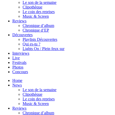
Le son de la semaine
Clipothèque
Le coin des reprises
Music & Screen
Reviews
Chronique d’album
Chronique d’EP
Découvertes
Playlists Découvertes
Qui es-tu ?
Lights On / Plein feux sur
Interviews
Live
Festivals
Photos
Concours
Home
News
Le son de la semaine
Clipothèque
Le coin des reprises
Music & Screen
Reviews
Chronique d’album