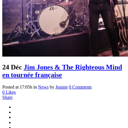
24 Déc
Jim Jones & The Righteous Mind
en tournée française
Posted at 17:05h
in
News
by
Jeanne
0 Comments
0
Likes
Share