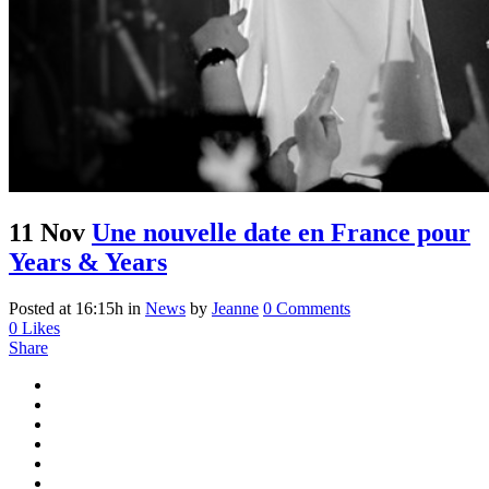
11 Nov
Une nouvelle date en France pour
Years & Years
Posted at 16:15h
in
News
by
Jeanne
0 Comments
0
Likes
Share