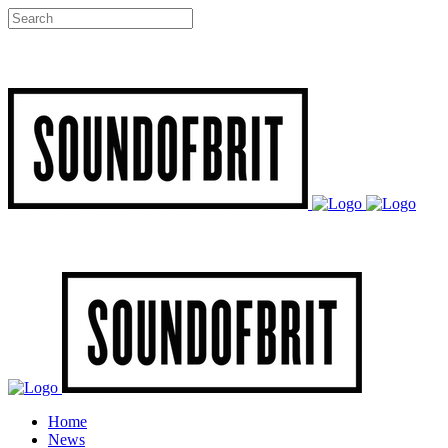
Home
News