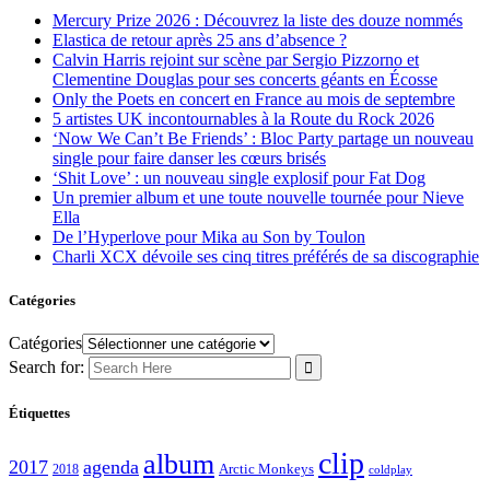
Mercury Prize 2026 : Découvrez la liste des douze nommés
Elastica de retour après 25 ans d’absence ?
Calvin Harris rejoint sur scène par Sergio Pizzorno et
Clementine Douglas pour ses concerts géants en Écosse
Only the Poets en concert en France au mois de septembre
5 artistes UK incontournables à la Route du Rock 2026
‘Now We Can’t Be Friends’ : Bloc Party partage un nouveau
single pour faire danser les cœurs brisés
‘Shit Love’ : un nouveau single explosif pour Fat Dog
Un premier album et une toute nouvelle tournée pour Nieve
Ella
De l’Hyperlove pour Mika au Son by Toulon
Charli XCX dévoile ses cinq titres préférés de sa discographie
Catégories
Catégories
Search for:
Étiquettes
clip
album
2017
agenda
Arctic Monkeys
2018
coldplay