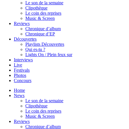
Le son de la semaine
Clipothèque
Le coin des reprises
Music & Screen
Reviews
Chronique d’album
Chronique d’EP
Découvertes
Playlists Découvertes
Qui es-tu ?
Lights On / Plein feux sur
Interviews
Live
Festivals
Photos
Concours
Home
News
Le son de la semaine
Clipothèque
Le coin des reprises
Music & Screen
Reviews
Chronique d’album