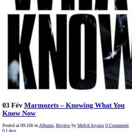
03 Fév
Marmozets – Knowing What You
Know Now
Posted at 09:16h
in
Albums
,
Review
by
Melvil Joyaux
0 Comments
0
Likes