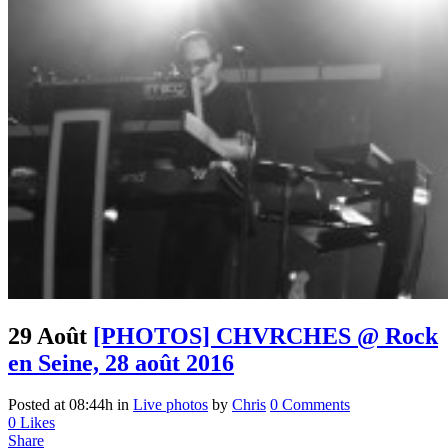
29 Août
[PHOTOS] CHVRCHES @ Rock
en Seine, 28 août 2016
Posted at 08:44h
in
Live photos
by
Chris
0 Comments
0
Likes
Share