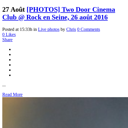
27 Août
[PHOTOS] Two Door Cinema
Club @ Rock en Seine, 26 août 2016
Posted at 15:33h
in
Live photos
by
Chris
0 Comments
0
Likes
Share
...
Read More