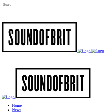
Home
News