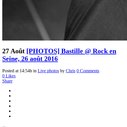
27 Août
[PHOTOS] Bastille @ Rock en
Seine, 26 août 2016
Posted at 14:54h
in
Live photos
by
Chris
0 Comments
0
Likes
Share
...