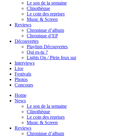
Le son de la semaine
Clipothèque
Le coin des reprises
Music & Screen
Reviews
Chronique d’album
Chronique d’EP
Découvertes
Playlists Découvertes
Qui es-tu ?
Lights On / Plein feux sur
Interviews
Live
Festivals
Photos
Concours
Home
News
Le son de la semaine
Clipothèque
Le coin des reprises
Music & Screen
Reviews
Chronique d’album