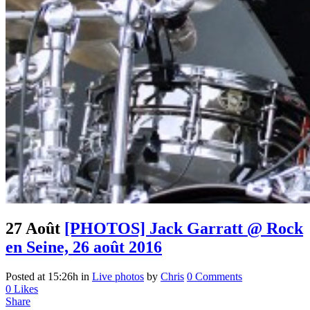
27 Août
[PHOTOS] Jack Garratt @ Rock
en Seine, 26 août 2016
Posted at 15:26h
in
Live photos
by
Chris
0 Comments
0
Likes
Share