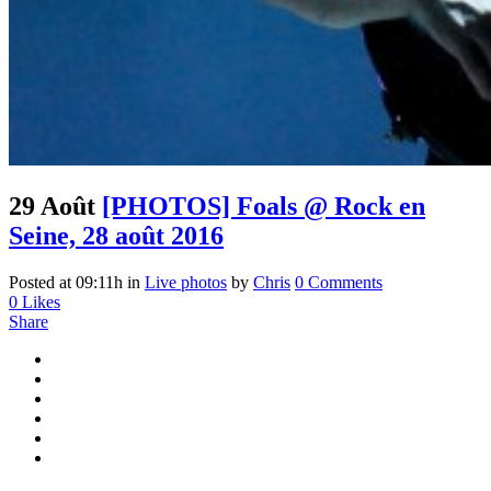
29 Août
[PHOTOS] Foals @ Rock en
Seine, 28 août 2016
Posted at 09:11h
in
Live photos
by
Chris
0 Comments
0
Likes
Share