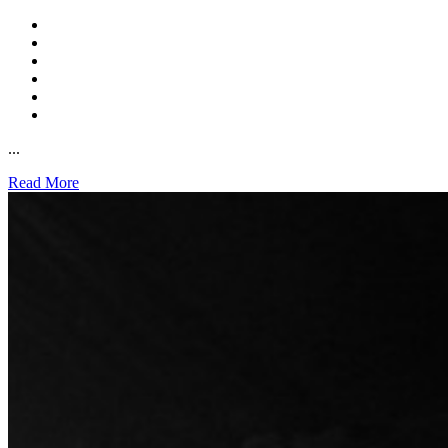
...
Read More