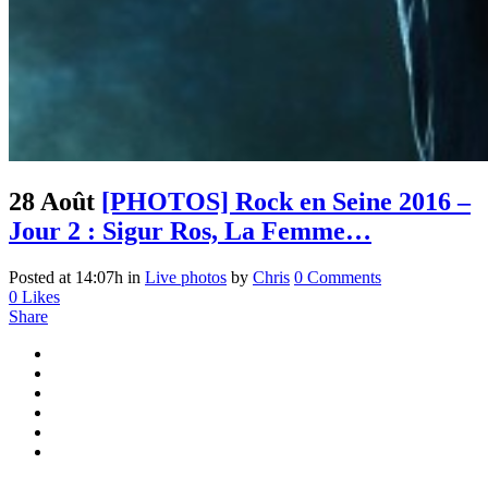
28 Août
[PHOTOS] Rock en Seine 2016 –
Jour 2 : Sigur Ros, La Femme…
Posted at 14:07h
in
Live photos
by
Chris
0 Comments
0
Likes
Share