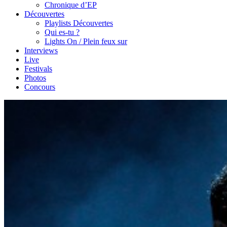
Chronique d’EP
Découvertes
Playlists Découvertes
Qui es-tu ?
Lights On / Plein feux sur
Interviews
Live
Festivals
Photos
Concours