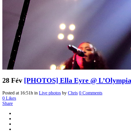
28 Fév
[PHOTOS] Ella Eyre @ L’Olympia, P
Posted at 16:51h
in
Live photos
by
Chris
0 Comments
0
Likes
Share