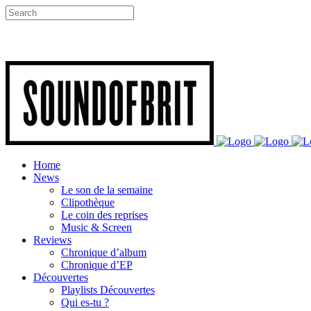
Home
News
Le son de la semaine
Clipothèque
Le coin des reprises
Music & Screen
Reviews
Chronique d’album
Chronique d’EP
Découvertes
Playlists Découvertes
Qui es-tu ?