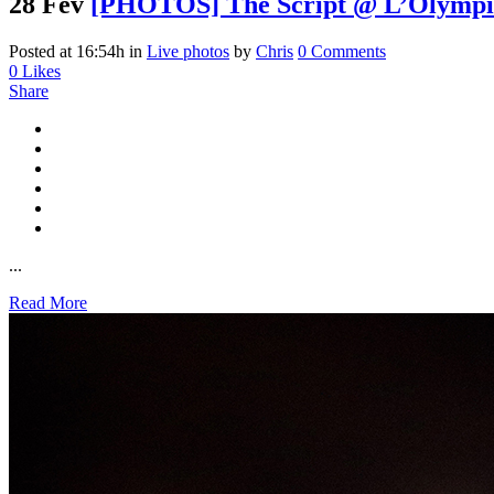
28 Fév
[PHOTOS] The Script @ L’Olympia, 
Posted at 16:54h
in
Live photos
by
Chris
0 Comments
0
Likes
Share
...
Read More