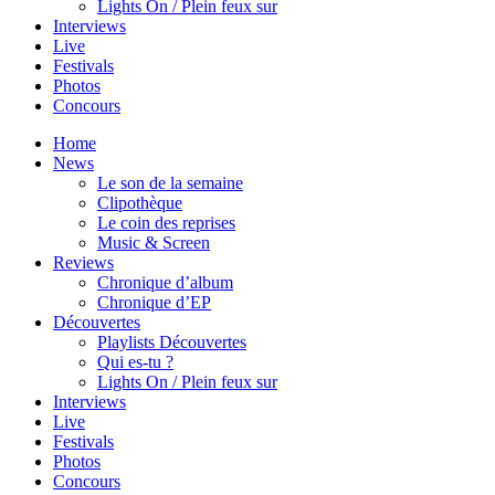
Lights On / Plein feux sur
Interviews
Live
Festivals
Photos
Concours
Home
News
Le son de la semaine
Clipothèque
Le coin des reprises
Music & Screen
Reviews
Chronique d’album
Chronique d’EP
Découvertes
Playlists Découvertes
Qui es-tu ?
Lights On / Plein feux sur
Interviews
Live
Festivals
Photos
Concours