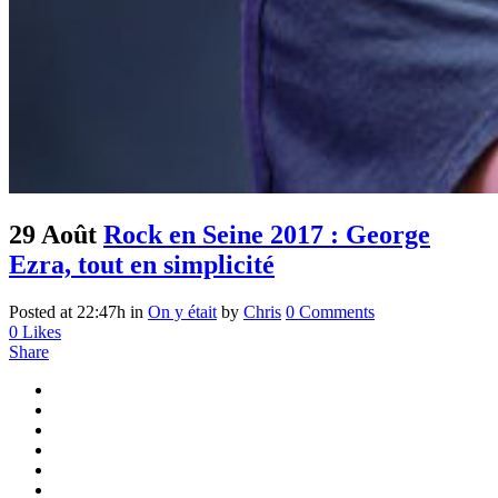
29 Août
Rock en Seine 2017 : George
Ezra, tout en simplicité
Posted at 22:47h
in
On y était
by
Chris
0 Comments
0
Likes
Share