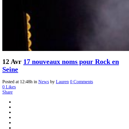
12 Avr
17 nouveaux noms pour Rock en
Seine
Posted at 12:48h
in
News
by
Lauren
0 Comments
0
Likes
Share