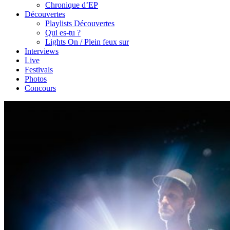
Chronique d’EP
Découvertes
Playlists Découvertes
Qui es-tu ?
Lights On / Plein feux sur
Interviews
Live
Festivals
Photos
Concours