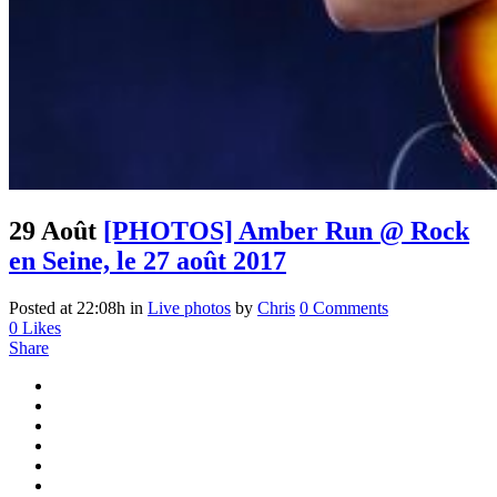
29 Août
[PHOTOS] Amber Run @ Rock
en Seine, le 27 août 2017
Posted at 22:08h
in
Live photos
by
Chris
0 Comments
0
Likes
Share