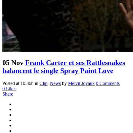
05 Nov
Frank Carter et ses Rattlesnakes
balancent le single Spray Paint Love
Posted at 10:36h
in
Clip
,
News
by
Melvil Joyaux
0 Comments
0
Likes
Share