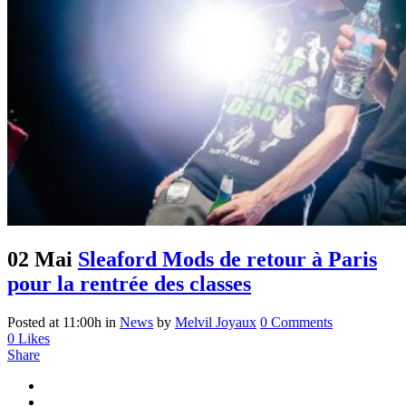
02 Mai
Sleaford Mods de retour à Paris
pour la rentrée des classes
Posted at 11:00h
in
News
by
Melvil Joyaux
0 Comments
0
Likes
Share