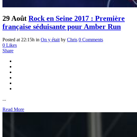
29 Août
Rock en Seine 2017 : Première
française séduisante pour Amber Run
Posted at 22:15h
in
On y était
by
Chris
0 Comments
0
Likes
Share
...
Read More