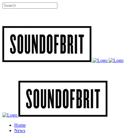
Home
News