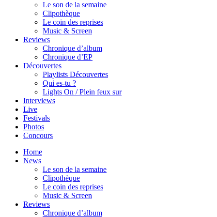
Le son de la semaine
Clipothèque
Le coin des reprises
Music & Screen
Reviews
Chronique d’album
Chronique d’EP
Découvertes
Playlists Découvertes
Qui es-tu ?
Lights On / Plein feux sur
Interviews
Live
Festivals
Photos
Concours
Home
News
Le son de la semaine
Clipothèque
Le coin des reprises
Music & Screen
Reviews
Chronique d’album