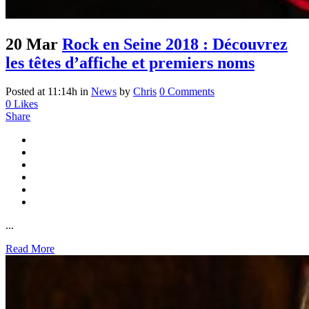
20 Mar
Rock en Seine 2018 : Découvrez
les têtes d’affiche et premiers noms
Posted at 11:14h
in
News
by
Chris
0 Comments
0
Likes
Share
...
Read More