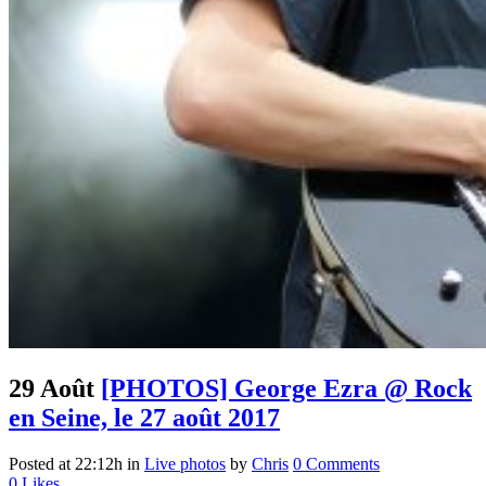
29 Août
[PHOTOS] George Ezra @ Rock
en Seine, le 27 août 2017
Posted at 22:12h
in
Live photos
by
Chris
0 Comments
0
Likes