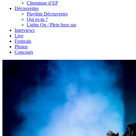
Chronique d’EP
Découvertes
Playlists Découvertes
Qui es-tu ?
Lights On / Plein feux sur
Interviews
Live
Festivals
Photos
Concours