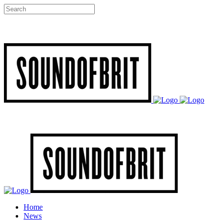
Home
News