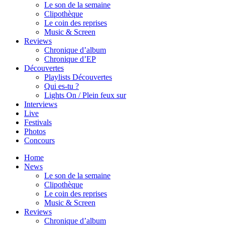
Le son de la semaine
Clipothèque
Le coin des reprises
Music & Screen
Reviews
Chronique d’album
Chronique d’EP
Découvertes
Playlists Découvertes
Qui es-tu ?
Lights On / Plein feux sur
Interviews
Live
Festivals
Photos
Concours
Home
News
Le son de la semaine
Clipothèque
Le coin des reprises
Music & Screen
Reviews
Chronique d’album