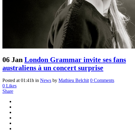
06 Jan
London Grammar invite ses fans
australiens à un concert surprise
Posted at 01:41h
in
News
by
Mathieu Belchit
0 Comments
0
Likes
Share