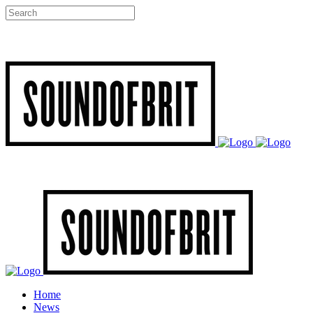
Home
News