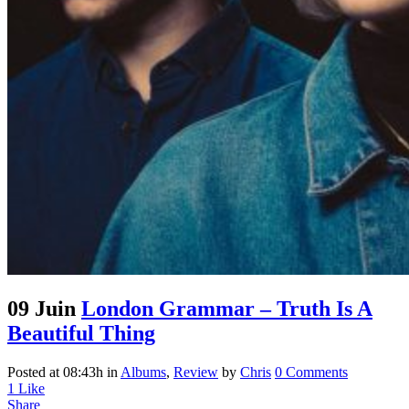
09 Juin
London Grammar – Truth Is A
Beautiful Thing
Posted at 08:43h
in
Albums
,
Review
by
Chris
0 Comments
1
Like
Share