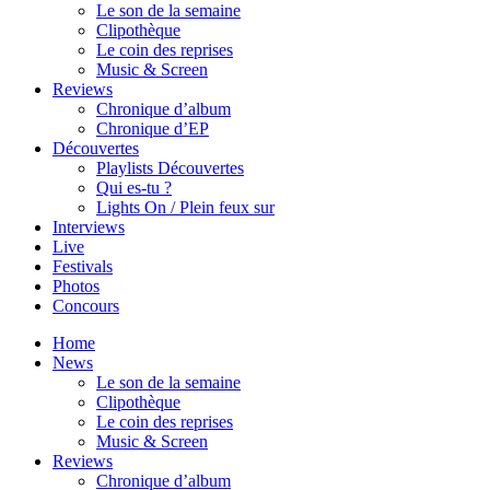
Le son de la semaine
Clipothèque
Le coin des reprises
Music & Screen
Reviews
Chronique d’album
Chronique d’EP
Découvertes
Playlists Découvertes
Qui es-tu ?
Lights On / Plein feux sur
Interviews
Live
Festivals
Photos
Concours
Home
News
Le son de la semaine
Clipothèque
Le coin des reprises
Music & Screen
Reviews
Chronique d’album