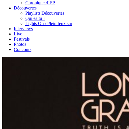
Chronique d’EP
Découvertes
Playlists Découvertes
Qui es-tu ?
Lights On / Plein feux sur
Interviews
Live
Festivals
Photos
Concours