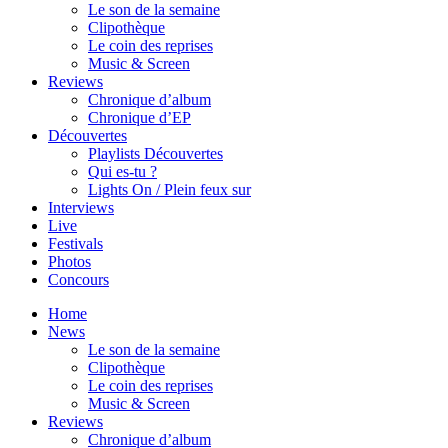
Le son de la semaine
Clipothèque
Le coin des reprises
Music & Screen
Reviews
Chronique d’album
Chronique d’EP
Découvertes
Playlists Découvertes
Qui es-tu ?
Lights On / Plein feux sur
Interviews
Live
Festivals
Photos
Concours
Home
News
Le son de la semaine
Clipothèque
Le coin des reprises
Music & Screen
Reviews
Chronique d’album