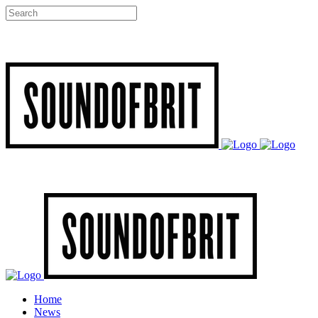
Home
News