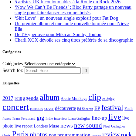
5 artistes UK incontournables à la Route du Rock 2026
‘Now We Can’t Be Friends’ : Bloc Party partage un nouveau
single pour faire danser les cœurs brisés
‘Shit Love’ : un nouveau single explosif pour Fat Dog
Un premier album et une toute nouvelle tournée pour Nieve
Ella
De l’Hyperlove pour Mika au Son by Toulon
Charli XCX dévoile ses cinq titres préférés de sa discographie
Catégories
Catégories
Search for:
Étiquettes
clip
album
2017
agenda
Arctic Monkeys
2018
coldplay
concert
festival
découverte
EP
cover
Foals
concours
Ed Sheeran
live
gig
line-up
live
Liam Gallagher
france
Franz Ferdinand
Indie
interview
new sound
news
photo
live report
Muse
Londres
Noel Gallagher
Paris
photos
review
rock
programmation
pop
Oasis
reprise