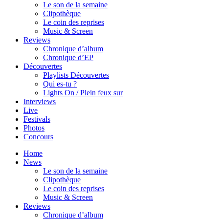
Le son de la semaine
Clipothèque
Le coin des reprises
Music & Screen
Reviews
Chronique d’album
Chronique d’EP
Découvertes
Playlists Découvertes
Qui es-tu ?
Lights On / Plein feux sur
Interviews
Live
Festivals
Photos
Concours
Home
News
Le son de la semaine
Clipothèque
Le coin des reprises
Music & Screen
Reviews
Chronique d’album