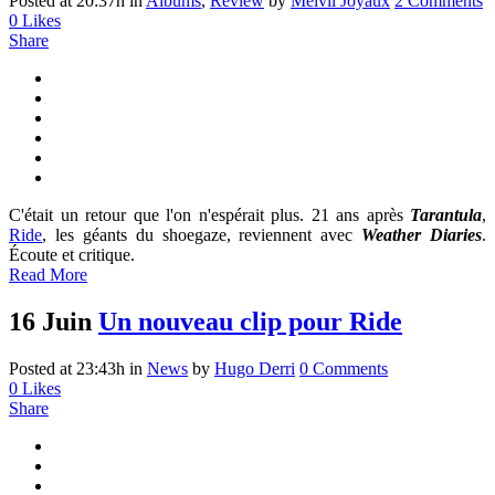
Posted at 20:37h
in
Albums
,
Review
by
Melvil Joyaux
2 Comments
0
Likes
Share
C'était un retour que l'on n'espérait plus. 21 ans après
Tarantula
,
Ride
, les géants du shoegaze, reviennent avec
Weather Diaries
.
Écoute et critique.
Read More
16 Juin
Un nouveau clip pour Ride
Posted at 23:43h
in
News
by
Hugo Derri
0 Comments
0
Likes
Share