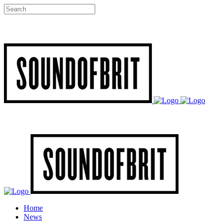
Home
News