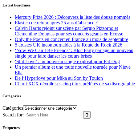
Latest headlines
Mercury Prize 2026 : Découvrez la liste des douze nommés
Elastica de retour après 25 ans d’absence ?
Calvin Harris rejoint sur scène par Sergio Pizzorno et
Clementine Douglas pour ses concerts géants en Écosse
Only the Poets en concert en France au mois de septembre
5 artistes UK incontournables à la Route du Rock 2026
‘Now We Can’t Be Friends’ : Bloc Party partage un nouveau
single pour faire danser les cœurs brisés
‘Shit Love’ : un nouveau single explosif pour Fat Dog
Un premier album et une toute nouvelle tournée pour Nieve
Ella
De l’Hyperlove pour Mika au Son by Toulon
Charli XCX dévoile ses cinq titres préférés de sa discographie
Catégories
Catégories
Search for:
Étiquettes