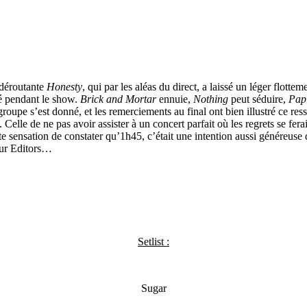
 déroutante
Honesty
, qui par les aléas du direct, a laissé un léger flotte
é pendant le show.
Brick and Mortar
ennuie,
Nothing
peut séduire,
Papi
oupe s’est donné, et les remerciements au final ont bien illustré ce ress
le de ne pas avoir assister à un concert parfait où les regrets se ferai
te sensation de constater qu’1h45, c’était une intention aussi généreuse 
our Editors…
Setlist :
Sugar