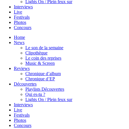
Lights On / Plein feux sur
Interviews
Live
Festivals
Photos
Concours
Home
News
Le son de la semaine
Clipothèque
Le coin des reprises
Music & Screen
Reviews
Chronique d’album
Chronique d’EP
Découvertes
Playlists Découvertes
Qui es-tu ?
Lights On / Plein feux sur
Interviews
Live
Festivals
Photos
Concours