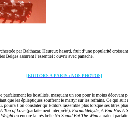
hestrée par Balthazar. Heureux hasard, fruit d’une popularité croissante,
les Belges assurent l’essentiel : ouvrir avec panache.
[EDITORS A PARIS : NOS PHOTOS]
ce parfaitement les hostilités, masquant un son pour le moins décevant p
 que les épileptiques souffrent le martyr sur les refrains. Ce qui suit 
, pourra-t-on constater qu’Editors rassemble plus lorsque ses titres pha
 A Ton of Love
(parfaitement interprété),
Formaldehyde, A End Has A S
 Weight o
u encore la très belle
No Sound But The Wind
auraient parfait