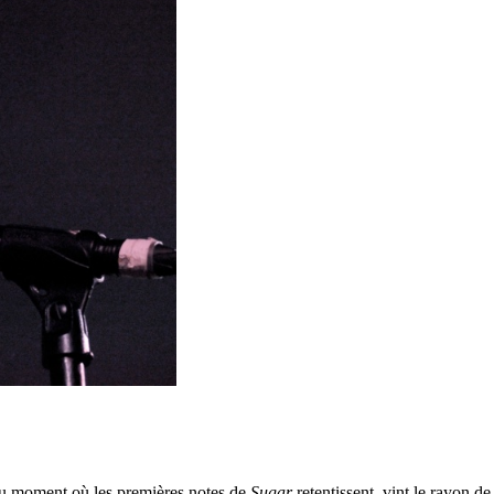
au moment où les premières notes de
Sugar
retentissent, vint le rayon 