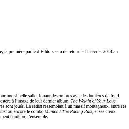
 la première partie d’Editors sera de retour le 11 février 2014 au
our une si belle salle. Jouant des ombres avec les lumières de fond
restera à l’image de leur dernier album,
The Weight of Your Love
,
res sont joués. La setlist ressemblait à un massif montagneux, entre ses
tart
ou encore le combo
Munich / The Racing Rats,
et ses creux
ement équilibré l’ensemble.