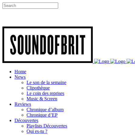
Home
News
Le son de la semaine
Clipothèque
Le coin des reprises
Music & Screen
Reviews
Chronique d’album
Chronique d’EP
Découvertes
Playlists Découvertes
Qui es-tu ?