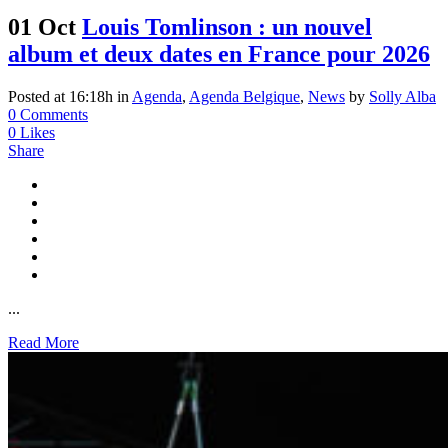
01 Oct
Louis Tomlinson : un nouvel
album et deux dates en France pour 2026
Posted at 16:18h
in
Agenda
,
Agenda Belgique
,
News
by
Solly Alba
0 Comments
0
Likes
Share
...
Read More