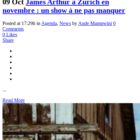
09 Oct
James Arthur à Zurich en
novembre : un show à ne pas manquer
Posted at 17:29h
in
Agenda
,
News
by
Aude Mampwini
0
Comments
0
Likes
Share
...
Read More