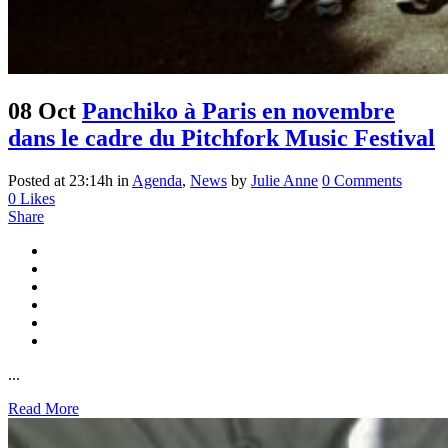
08 Oct
Panchiko à Paris en novembre
dans le cadre du Pitchfork Music Festival
Posted at 23:14h
in
Agenda
,
News
by
Julie Anne
0 Comments
0
Likes
Share
...
Read More