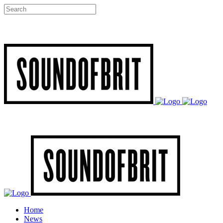
Home
News