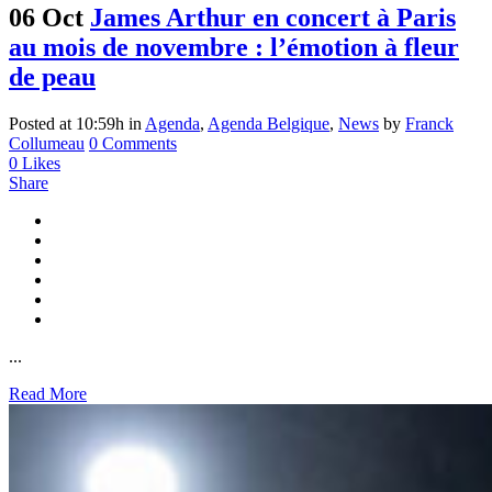
06 Oct
James Arthur en concert à Paris
au mois de novembre : l’émotion à fleur
de peau
Posted at 10:59h
in
Agenda
,
Agenda Belgique
,
News
by
Franck
Collumeau
0 Comments
0
Likes
Share
...
Read More