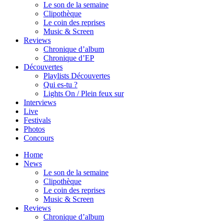
Le son de la semaine
Clipothèque
Le coin des reprises
Music & Screen
Reviews
Chronique d’album
Chronique d’EP
Découvertes
Playlists Découvertes
Qui es-tu ?
Lights On / Plein feux sur
Interviews
Live
Festivals
Photos
Concours
Home
News
Le son de la semaine
Clipothèque
Le coin des reprises
Music & Screen
Reviews
Chronique d’album