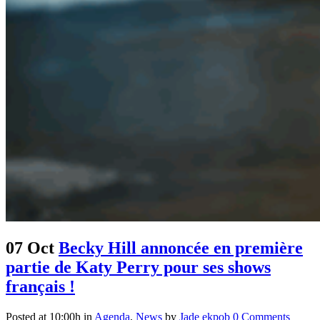
07 Oct
Becky Hill annoncée en première
partie de Katy Perry pour ses shows
français !
Posted at 10:00h
in
Agenda
,
News
by
Jade ekpob
0 Comments