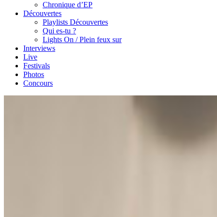
Chronique d’EP
Découvertes
Playlists Découvertes
Qui es-tu ?
Lights On / Plein feux sur
Interviews
Live
Festivals
Photos
Concours