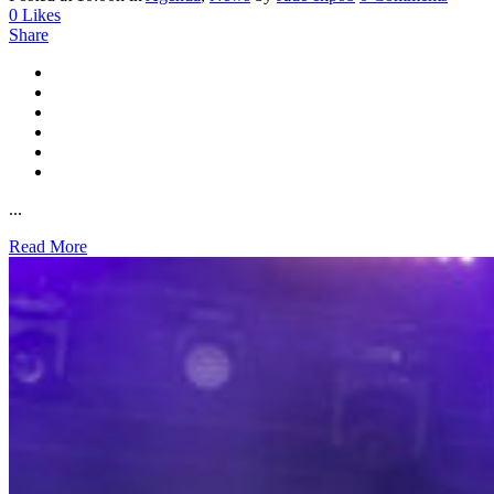
0
Likes
Share
...
Read More