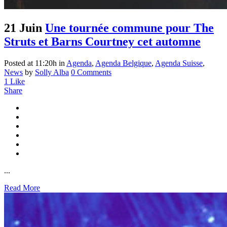
21 Juin
Une tournée commune pour The
Struts et Barns Courtney cet automne
Posted at 11:20h
in
Agenda
,
Agenda Belgique
,
Agenda Suisse
,
News
by
Solly Alba
0 Comments
1
Like
Share
...
Read More