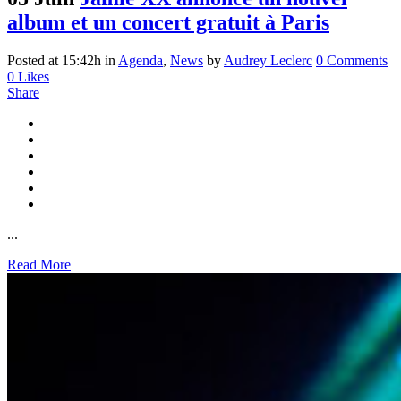
album et un concert gratuit à Paris
Posted at 15:42h
in
Agenda
,
News
by
Audrey Leclerc
0 Comments
0
Likes
Share
...
Read More