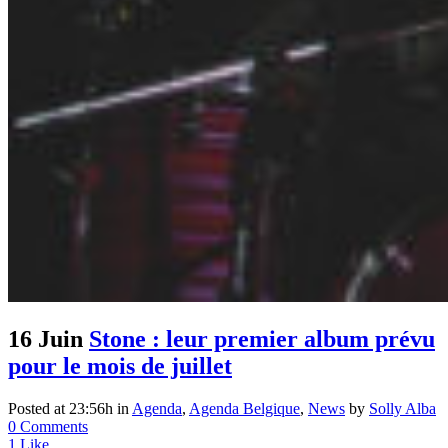
16 Juin
Stone : leur premier album prévu
pour le mois de juillet
Posted at 23:56h
in
Agenda
,
Agenda Belgique
,
News
by
Solly Alba
0 Comments
1
Like