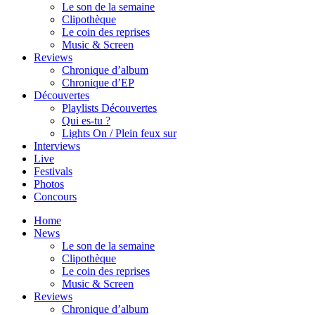
Le son de la semaine
Clipothèque
Le coin des reprises
Music & Screen
Reviews
Chronique d’album
Chronique d’EP
Découvertes
Playlists Découvertes
Qui es-tu ?
Lights On / Plein feux sur
Interviews
Live
Festivals
Photos
Concours
Home
News
Le son de la semaine
Clipothèque
Le coin des reprises
Music & Screen
Reviews
Chronique d’album