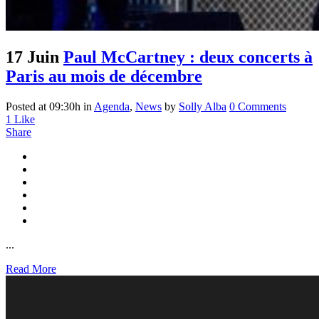
17 Juin
Paul McCartney : deux concerts à
Paris au mois de décembre
Posted at 09:30h
in
Agenda
,
News
by
Solly Alba
0 Comments
1
Like
Share
...
Read More