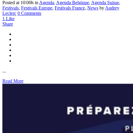
Posted at 10:00h
in
Agenda
,
Agenda Belgique
,
Agenda Suisse
,
Festivals
,
Festivals Europe
,
Festivals France
,
News
by
Audrey
Leclerc
0 Comments
1
Like
Share
...
Read More