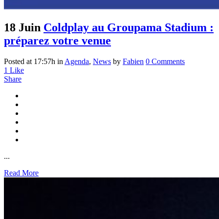
18 Juin
Coldplay au Groupama Stadium :
préparez votre venue
Posted at 17:57h
in
Agenda
,
News
by
Fabien
0 Comments
1
Like
Share
...
Read More