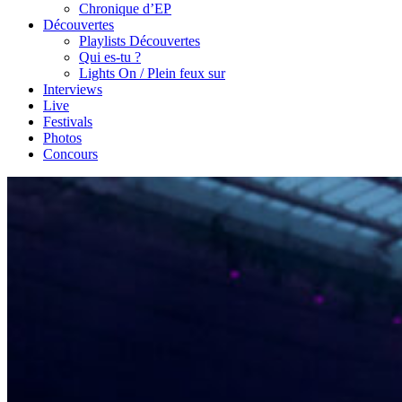
Chronique d’EP
Découvertes
Playlists Découvertes
Qui es-tu ?
Lights On / Plein feux sur
Interviews
Live
Festivals
Photos
Concours