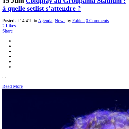
15 Juin
Coldplay au Groupama Stadium :
à quelle setlist s’attendre ?
Posted at 14:41h
in
Agenda
,
News
by
Fabien
0 Comments
2
Likes
Share
...
Read More