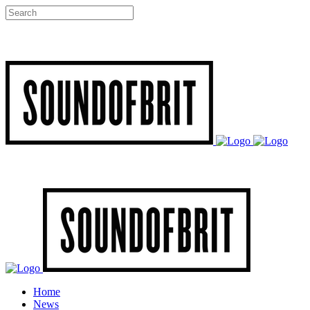
Home
News