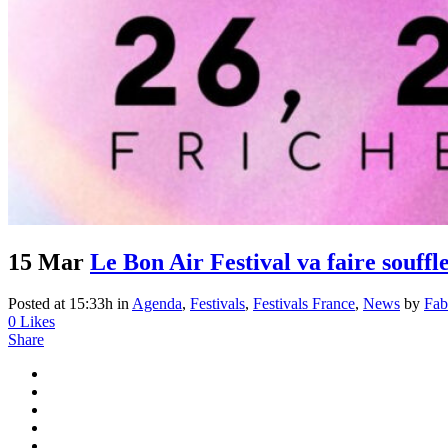
15 Mar
Le Bon Air Festival va faire souffl
Posted at 15:33h
in
Agenda
,
Festivals
,
Festivals France
,
News
by
Fab
0
Likes
Share