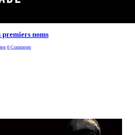
s premiers noms
ien
0 Comments