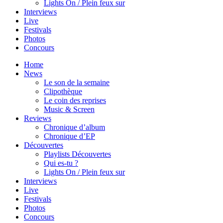
Lights On / Plein feux sur
Interviews
Live
Festivals
Photos
Concours
Home
News
Le son de la semaine
Clipothèque
Le coin des reprises
Music & Screen
Reviews
Chronique d’album
Chronique d’EP
Découvertes
Playlists Découvertes
Qui es-tu ?
Lights On / Plein feux sur
Interviews
Live
Festivals
Photos
Concours