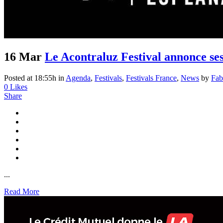
16 Mar
Le Acontraluz Festival annonce se
Posted at 18:55h
in
Agenda
,
Festivals
,
Festivals France
,
News
by
Fab
0
Likes
Share
...
Read More