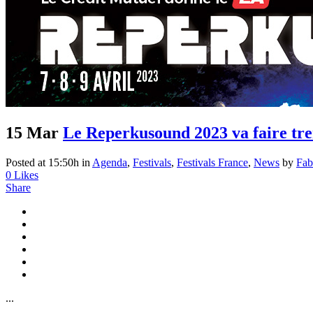
15 Mar
Le Reperkusound 2023 va faire tr
Posted at 15:50h
in
Agenda
,
Festivals
,
Festivals France
,
News
by
Fab
0
Likes
Share
...