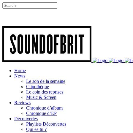
Home
News
Le son de la semaine
Clipothèque
Le coin des reprises
Music & Screen
Reviews
Chronique d’album
Chronique d’EP
Découvertes
Playlists Découvertes
Qui es-tu ?