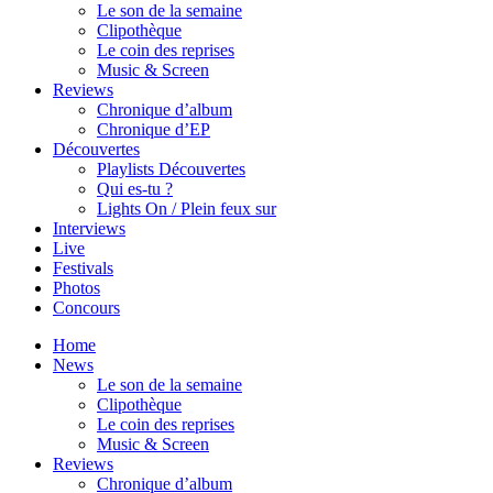
Le son de la semaine
Clipothèque
Le coin des reprises
Music & Screen
Reviews
Chronique d’album
Chronique d’EP
Découvertes
Playlists Découvertes
Qui es-tu ?
Lights On / Plein feux sur
Interviews
Live
Festivals
Photos
Concours
Home
News
Le son de la semaine
Clipothèque
Le coin des reprises
Music & Screen
Reviews
Chronique d’album