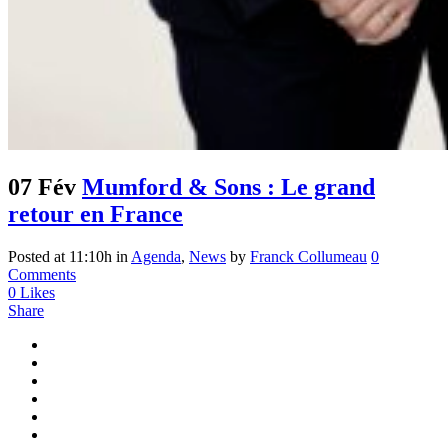
07 Fév
Mumford & Sons : Le grand
retour en France
Posted at 11:10h
in
Agenda
,
News
by
Franck Collumeau
0
Comments
0
Likes
Share