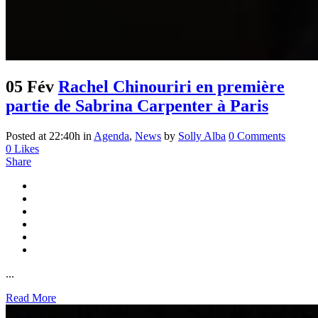
05 Fév
Rachel Chinouriri en première
partie de Sabrina Carpenter à Paris
Posted at 22:40h
in
Agenda
,
News
by
Solly Alba
0 Comments
0
Likes
Share
...
Read More