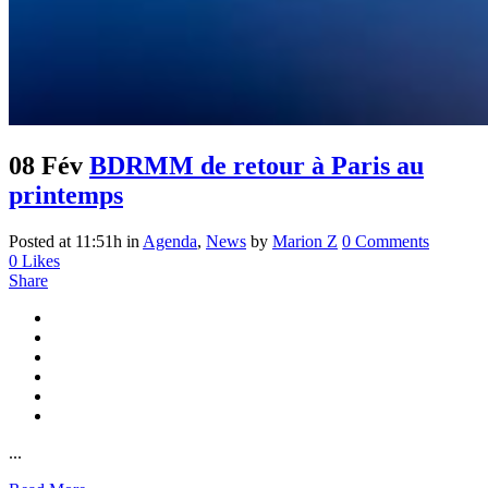
08 Fév
BDRMM de retour à Paris au
printemps
Posted at 11:51h
in
Agenda
,
News
by
Marion Z
0 Comments
0
Likes
Share
...