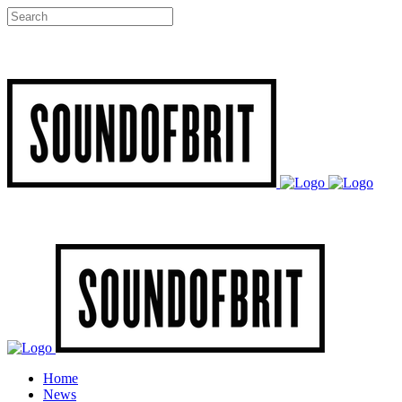
Home
News