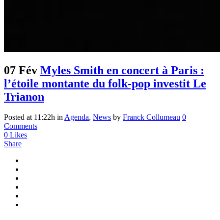
07 Fév
Myles Smith en concert à Paris :
l’étoile montante du folk-pop investit Le
Trianon
Posted at 11:22h
in
Agenda
,
News
by
Franck Collumeau
0
Comments
0
Likes
Share