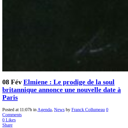
08 Fév
Elmiene : Le prodige de la soul
britannique annonce une nouvelle date à
Paris
Posted at 11:07h
in
Agenda
,
News
by
Franck Collumeau
0
Comments
0
Likes
Share