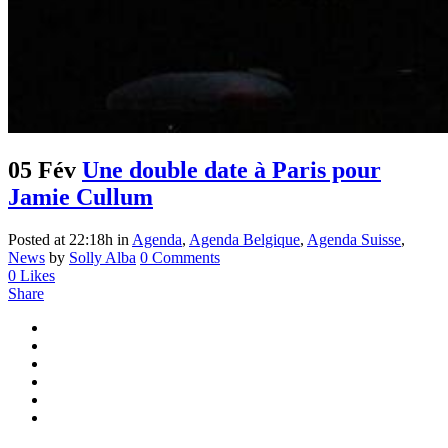
05 Fév
Une double date à Paris pour
Jamie Cullum
Posted at 22:18h
in
Agenda
,
Agenda Belgique
,
Agenda Suisse
,
News
by
Solly Alba
0 Comments
0
Likes
Share