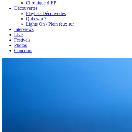
Chronique d’EP
Découvertes
Playlists Découvertes
Qui es-tu ?
Lights On / Plein feux sur
Interviews
Live
Festivals
Photos
Concours