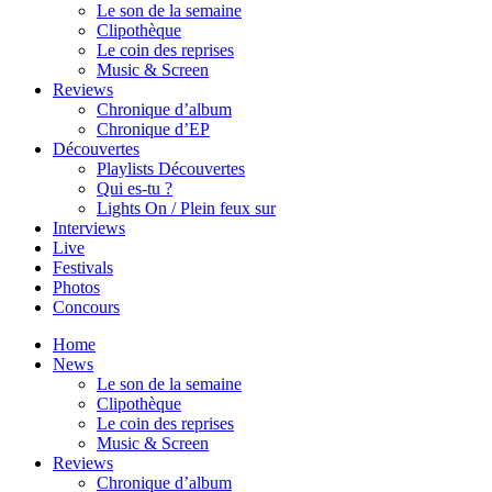
Le son de la semaine
Clipothèque
Le coin des reprises
Music & Screen
Reviews
Chronique d’album
Chronique d’EP
Découvertes
Playlists Découvertes
Qui es-tu ?
Lights On / Plein feux sur
Interviews
Live
Festivals
Photos
Concours
Home
News
Le son de la semaine
Clipothèque
Le coin des reprises
Music & Screen
Reviews
Chronique d’album