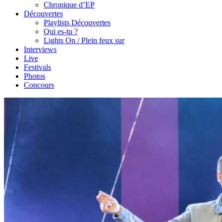
Chronique d’EP
Découvertes
Playlists Découvertes
Qui es-tu ?
Lights On / Plein feux sur
Interviews
Live
Festivals
Photos
Concours