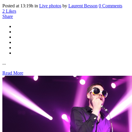
Posted at 13:19h
in
Live photos
by
Laurent Besson
0 Comments
2
Likes
Share
...
Read More