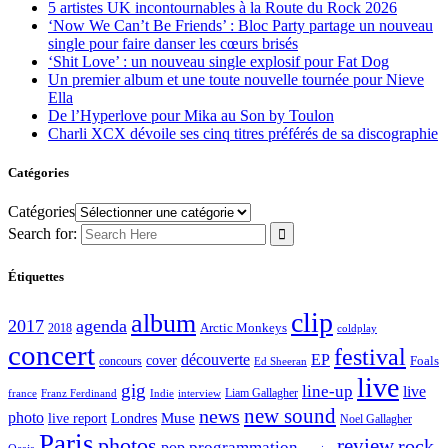
5 artistes UK incontournables à la Route du Rock 2026
‘Now We Can’t Be Friends’ : Bloc Party partage un nouveau
single pour faire danser les cœurs brisés
‘Shit Love’ : un nouveau single explosif pour Fat Dog
Un premier album et une toute nouvelle tournée pour Nieve
Ella
De l’Hyperlove pour Mika au Son by Toulon
Charli XCX dévoile ses cinq titres préférés de sa discographie
Catégories
Catégories
Search for:
Étiquettes
clip
album
2017
agenda
Arctic Monkeys
2018
coldplay
concert
festival
découverte
EP
cover
Foals
concours
Ed Sheeran
live
gig
line-up
live
Liam Gallagher
france
Franz Ferdinand
Indie
interview
new sound
news
photo
live report
Muse
Londres
Noel Gallagher
Paris
photos
review
rock
programmation
pop