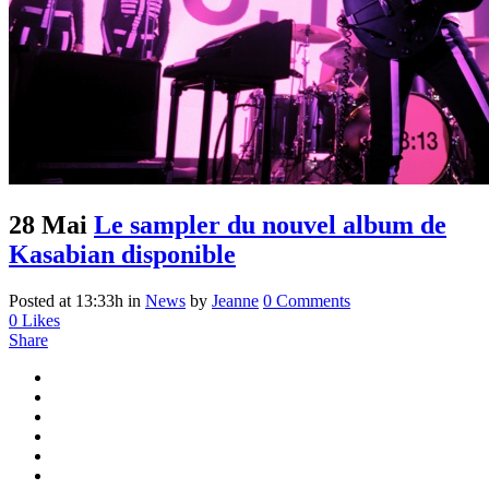
28 Mai
Le sampler du nouvel album de
Kasabian disponible
Posted at 13:33h
in
News
by
Jeanne
0 Comments
0
Likes
Share