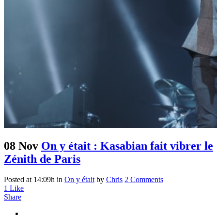
08 Nov
On y était : Kasabian fait vibrer le
Zénith de Paris
Posted at 14:09h
in
On y était
by
Chris
2 Comments
1
Like
Share