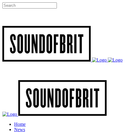
Home
News