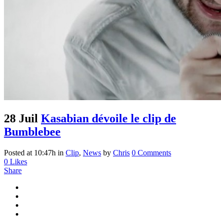
28 Juil
Kasabian dévoile le clip de
Bumblebee
Posted at 10:47h
in
Clip
,
News
by
Chris
0 Comments
0
Likes
Share