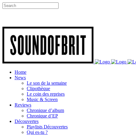
Home
News
Le son de la semaine
Clipothèque
Le coin des reprises
Music & Screen
Reviews
Chronique d’album
Chronique d’EP
Découvertes
Playlists Découvertes
Qui es-tu ?