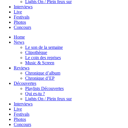
Lights On / Plein feux sur
Interviews
Live
Festivals
Photos
Concours
Home
News
Le son de la semaine
Clipothèque
Le coin des reprises
Music & Screen
Reviews
Chronique d’album
Chronique d’EP
Découvertes
Playlists Découvertes
Qui es-tu ?
Lights On / Plein feux sur
Interviews
Live
Festivals
Photos
Concours