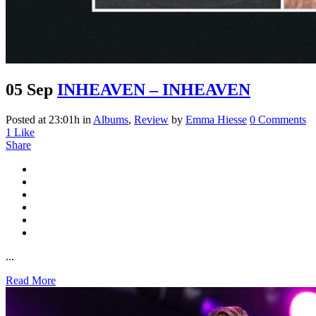
05 Sep
INHEAVEN – INHEAVEN
Posted at 23:01h
in
Albums
,
Review
by
Emma Hiesse
0 Comments
1
Like
Share
...
Read More