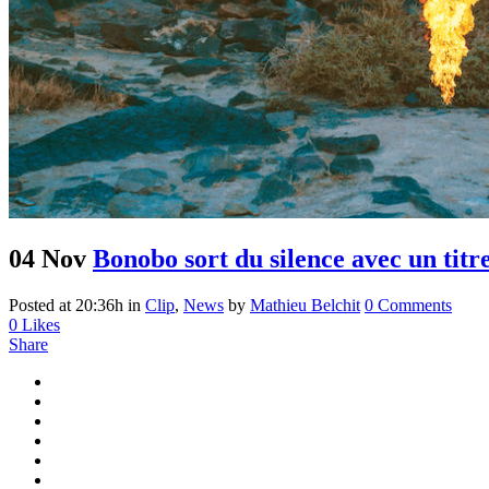
04 Nov
Bonobo sort du silence avec un tit
Posted at 20:36h
in
Clip
,
News
by
Mathieu Belchit
0 Comments
0
Likes
Share