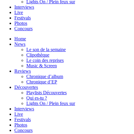
Lights On / Plein feux sur
Interviews
Live
Festivals
Photos
Concours
Home
News
Le son de la semaine
Clipothèque
Le coin des reprises
Music & Screen
Reviews
Chronique d’album
Chronique d’EP
Découvertes
Playlists Découvertes
Qui es-tu ?
Lights On / Plein feux sur
Interviews
Live
Festivals
Photos
Concours