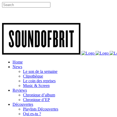
Home
News
Le son de la semaine
Clipothèque
Le coin des reprises
Music & Screen
Reviews
Chronique d’album
Chronique d’EP
Découvertes
Playlists Découvertes
Qui es-tu ?