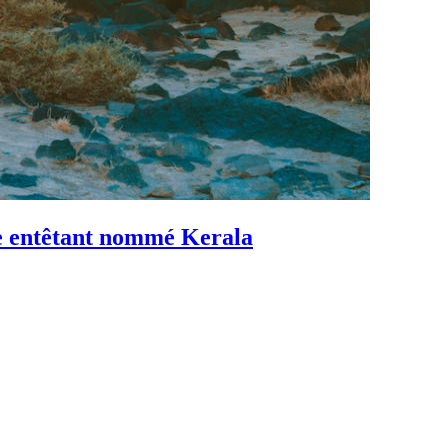
re entêtant nommé Kerala