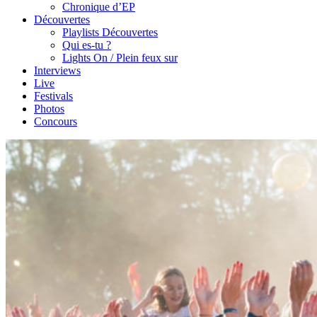
Chronique d’EP
Découvertes
Playlists Découvertes
Qui es-tu ?
Lights On / Plein feux sur
Interviews
Live
Festivals
Photos
Concours