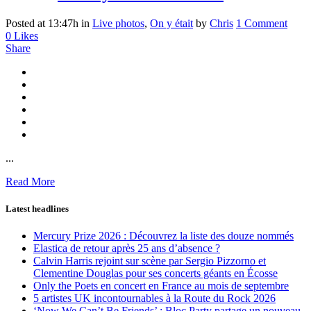
Posted at 13:47h
in
Live photos
,
On y était
by
Chris
1 Comment
0
Likes
Share
...
Read More
Latest headlines
Mercury Prize 2026 : Découvrez la liste des douze nommés
Elastica de retour après 25 ans d’absence ?
Calvin Harris rejoint sur scène par Sergio Pizzorno et
Clementine Douglas pour ses concerts géants en Écosse
Only the Poets en concert en France au mois de septembre
5 artistes UK incontournables à la Route du Rock 2026
‘Now We Can’t Be Friends’ : Bloc Party partage un nouveau