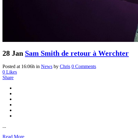
28 Jan
Sam Smith de retour à Werchter
Posted at 16:06h
in
News
by
Chris
0 Comments
0
Likes
Share
...
Read More