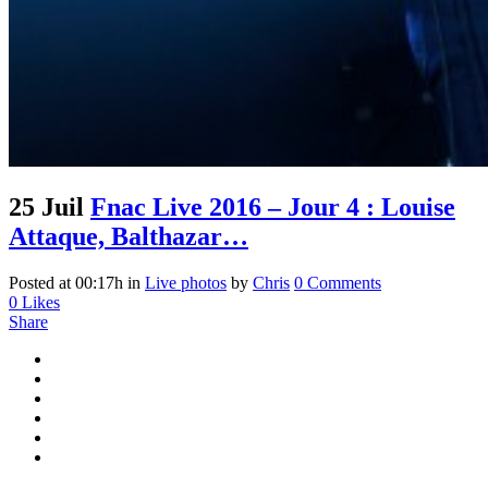
25 Juil
Fnac Live 2016 – Jour 4 : Louise
Attaque, Balthazar…
Posted at 00:17h
in
Live photos
by
Chris
0 Comments
0
Likes
Share