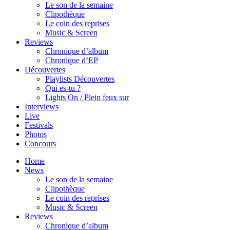
Le son de la semaine
Clipothèque
Le coin des reprises
Music & Screen
Reviews
Chronique d’album
Chronique d’EP
Découvertes
Playlists Découvertes
Qui es-tu ?
Lights On / Plein feux sur
Interviews
Live
Festivals
Photos
Concours
Home
News
Le son de la semaine
Clipothèque
Le coin des reprises
Music & Screen
Reviews
Chronique d’album