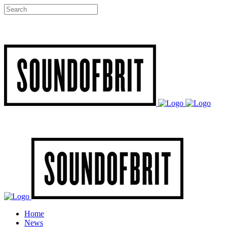
Home
News