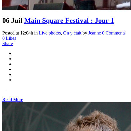
06 Juil
Main Square Festival : Jour 1
Posted at 12:04h
in
Live photos
,
On y était
by
Jeanne
0 Comments
0
Likes
Share
...
Read More