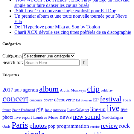
single pour faire danser les cœurs brisés
‘Shit Love’ : un nouveau single explosif pour Fat Dog
Un premier album et une toute nouvelle tournée pour Nieve
Ella
De l’Hyperlove pour Mika au Son by Toulon
Charli XCX dévoile ses cinq titres préférés de sa discographie
Catégories
Catégories
Search for:
Étiquettes
clip
album
2017
agenda
Arctic Monkeys
2018
coldplay
concert
festival
découverte
EP
cover
Foals
concours
Ed Sheeran
live
gig
line-up
live
Liam Gallagher
france
Franz Ferdinand
Indie
interview
new sound
news
photo
live report
Muse
Londres
Noel Gallagher
Paris
photos
review
rock
programmation
pop
Oasis
reprise