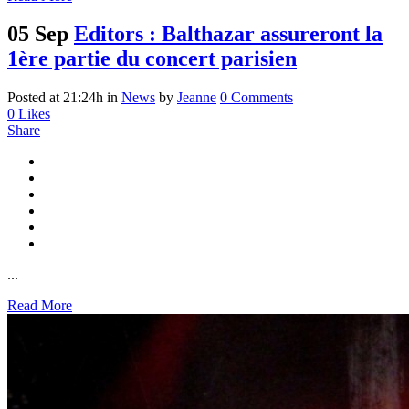
05 Sep
Editors : Balthazar assureront la
1ère partie du concert parisien
Posted at 21:24h
in
News
by
Jeanne
0 Comments
0
Likes
Share
...
Read More