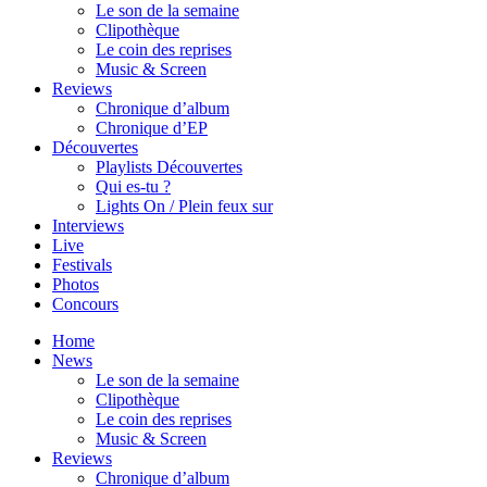
Le son de la semaine
Clipothèque
Le coin des reprises
Music & Screen
Reviews
Chronique d’album
Chronique d’EP
Découvertes
Playlists Découvertes
Qui es-tu ?
Lights On / Plein feux sur
Interviews
Live
Festivals
Photos
Concours
Home
News
Le son de la semaine
Clipothèque
Le coin des reprises
Music & Screen
Reviews
Chronique d’album