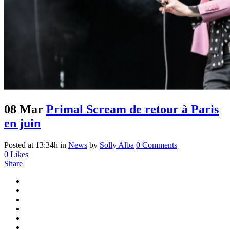
08 Mar
Primal Scream de retour à Paris
en juin
Posted at 13:34h
in
News
by
Solly Alba
0 Comments
0
Likes
Share