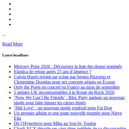
...
Read More
Latest headlines
Mercury Prize 2026 : Découvrez la liste des douze nommés
Elastica de retour après 25 ans d’absence ?
Calvin Harris rejoint sur scène par Sergio Pizzorno et
Clementine Douglas pour ses concerts géants en Écosse
Only the Poets en concert en France au mois de septembre
5 artistes UK incontournables à la Route du Rock 2026
‘Now We Can’t Be Friends’ : Bloc Party partage un nouveau
single pour faire danser les cœurs brisés
‘Shit Love’ : un nouveau single explosif pour Fat Dog
Un premier album et une toute nouvelle tournée pour Nieve
Ella
De l’Hyperlove pour Mika au Son by Toulon
Charli XCX dévoile ses cinq titres préférés de sa discographie