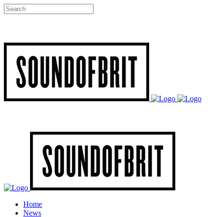
Home
News