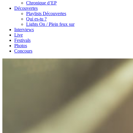
Chronique d’EP
Découvertes
Playlists Découvertes
Qui es-tu ?
Lights On / Plein feux sur
Interviews
Live
Festivals
Photos
Concours