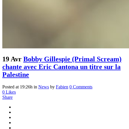
19 Avr
Bobby Gillespie (Primal Scream)
chante avec Eric Cantona un titre sur la
Palestine
Posted at 19:26h
in
News
by
Fabien
0 Comments
0
Likes
Share