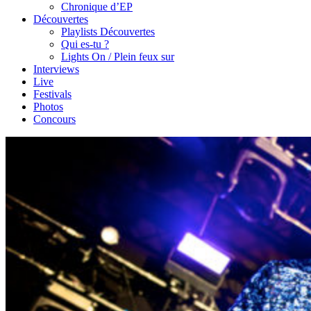
Chronique d’EP
Découvertes
Playlists Découvertes
Qui es-tu ?
Lights On / Plein feux sur
Interviews
Live
Festivals
Photos
Concours