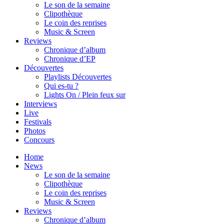
Le son de la semaine
Clipothèque
Le coin des reprises
Music & Screen
Reviews
Chronique d’album
Chronique d’EP
Découvertes
Playlists Découvertes
Qui es-tu ?
Lights On / Plein feux sur
Interviews
Live
Festivals
Photos
Concours
Home
News
Le son de la semaine
Clipothèque
Le coin des reprises
Music & Screen
Reviews
Chronique d’album