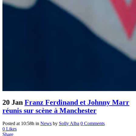
20 Jan
Franz Ferdinand et Johnny Marr
réunis sur scène à Manchester
Posted at 10:58h
in
News
by
Solly Alba
0 Comments
0
Likes
Share