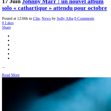
17 Juin
Johnny Marr : un nouvel album
solo « cathartique » attendu pour octobre
Posted at 12:06h
in
Clip
,
News
by
Solly Alba
0 Comments
0
Likes
Share
...
Read More