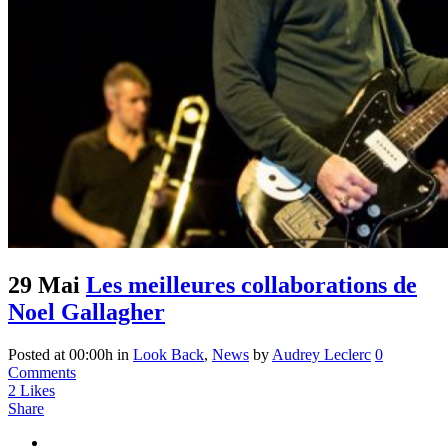
29 Mai
Les meilleures collaborations de
Noel Gallagher
Posted at 00:00h
in
Look Back
,
News
by
Audrey Leclerc
0
Comments
2
Likes
Share