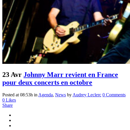
23 Avr
Johnny Marr revient en France
pour deux concerts en octobre
Posted at 08:53h
in
Agenda
,
News
by
Audrey Leclerc
0 Comments
0
Likes
Share