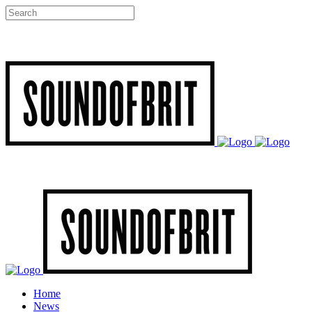
Home
News