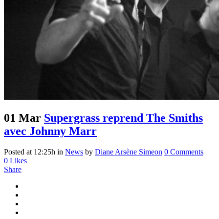
01 Mar
Supergrass reprend The Smiths
avec Johnny Marr
Posted at 12:25h
in
News
by
Diane Arsène Simeon
0 Comments
0
Likes
Share