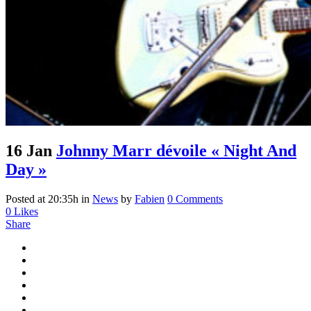
16 Jan
Johnny Marr dévoile « Night And
Day »
Posted at 20:35h
in
News
by
Fabien
0 Comments
0
Likes
Share