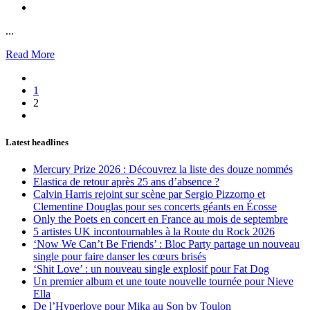
...
Read More
1
2
Latest headlines
Mercury Prize 2026 : Découvrez la liste des douze nommés
Elastica de retour après 25 ans d’absence ?
Calvin Harris rejoint sur scène par Sergio Pizzorno et
Clementine Douglas pour ses concerts géants en Écosse
Only the Poets en concert en France au mois de septembre
5 artistes UK incontournables à la Route du Rock 2026
‘Now We Can’t Be Friends’ : Bloc Party partage un nouveau
single pour faire danser les cœurs brisés
‘Shit Love’ : un nouveau single explosif pour Fat Dog
Un premier album et une toute nouvelle tournée pour Nieve
Ella
De l’Hyperlove pour Mika au Son by Toulon