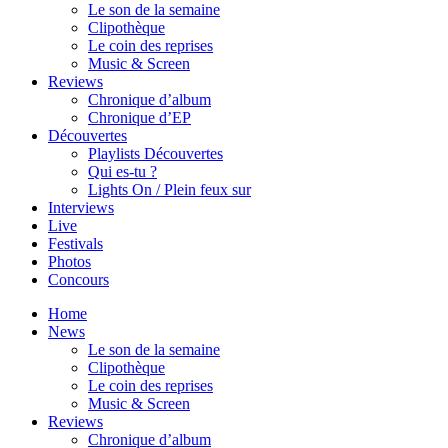
Le son de la semaine
Clipothèque
Le coin des reprises
Music & Screen
Reviews
Chronique d’album
Chronique d’EP
Découvertes
Playlists Découvertes
Qui es-tu ?
Lights On / Plein feux sur
Interviews
Live
Festivals
Photos
Concours
Home
News
Le son de la semaine
Clipothèque
Le coin des reprises
Music & Screen
Reviews
Chronique d’album