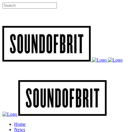
Home
News