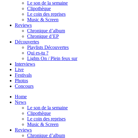
Le son de la semaine
Clipothèque
Le coin des reprises
Music & Screen
Reviews
Chronique d’album
Chronique d’EP
Découvertes
Playlists Découvertes
Qui es-tu ?
Lights On / Plein feux sur
Interviews
Live
Festivals
Photos
Concours
Home
News
Le son de la semaine
Clipothèque
Le coin des reprises
Music & Screen
Reviews
Chronique d’album