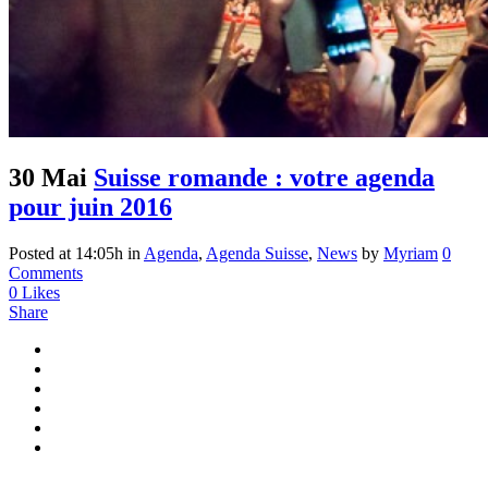
30 Mai
Suisse romande : votre agenda
pour juin 2016
Posted at 14:05h
in
Agenda
,
Agenda Suisse
,
News
by
Myriam
0
Comments
0
Likes
Share
...