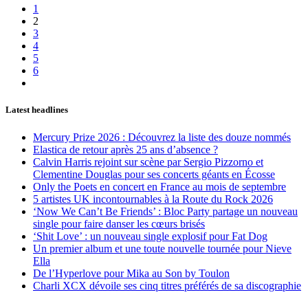
1
2
3
4
5
6
Latest headlines
Mercury Prize 2026 : Découvrez la liste des douze nommés
Elastica de retour après 25 ans d’absence ?
Calvin Harris rejoint sur scène par Sergio Pizzorno et
Clementine Douglas pour ses concerts géants en Écosse
Only the Poets en concert en France au mois de septembre
5 artistes UK incontournables à la Route du Rock 2026
‘Now We Can’t Be Friends’ : Bloc Party partage un nouveau
single pour faire danser les cœurs brisés
‘Shit Love’ : un nouveau single explosif pour Fat Dog
Un premier album et une toute nouvelle tournée pour Nieve
Ella
De l’Hyperlove pour Mika au Son by Toulon
Charli XCX dévoile ses cinq titres préférés de sa discographie