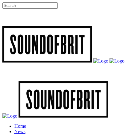
Home
News