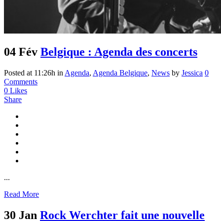
04 Fév
Belgique : Agenda des concerts
Posted at 11:26h
in
Agenda
,
Agenda Belgique
,
News
by
Jessica
0
Comments
0
Likes
Share
...
Read More
30 Jan
Rock Werchter fait une nouvelle