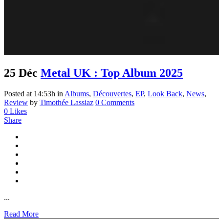
25 Déc
Metal UK : Top Album 2025
Posted at 14:53h
in
Albums
,
Découvertes
,
EP
,
Look Back
,
News
,
Review
by
Timothée Lassiaz
0 Comments
0
Likes
Share
...
Read More