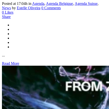
Posted at 17:04h
in
Agenda
,
Agenda Belgique
,
Agenda Suisse
,
News
by
Estelle Oliveira
0 Comments
0
Likes
Share
...
Read More