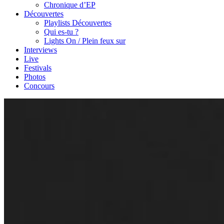
Chronique d’EP
Découvertes
Playlists Découvertes
Qui es-tu ?
Lights On / Plein feux sur
Interviews
Live
Festivals
Photos
Concours