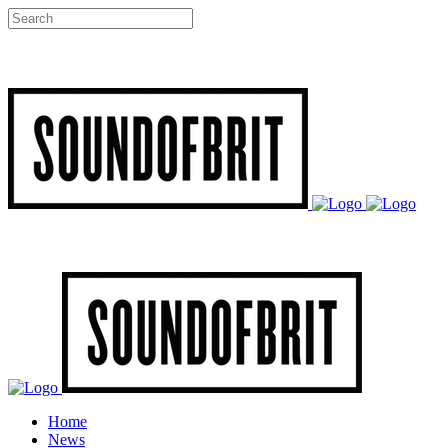
Home
News