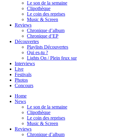
Le son de la semaine
Clipothèque
Le coin des reprises
Music & Screen
Reviews
Chronique d’album
Chronique d’EP
Découvertes
Playlists Découvertes
Qui es-tu ?
Lights On / Plein feux sur
Interviews
Live
Festivals
Photos
Concours
Home
News
Le son de la semaine
Clipothèque
Le coin des reprises
Music & Screen
Reviews
Chronique d’album