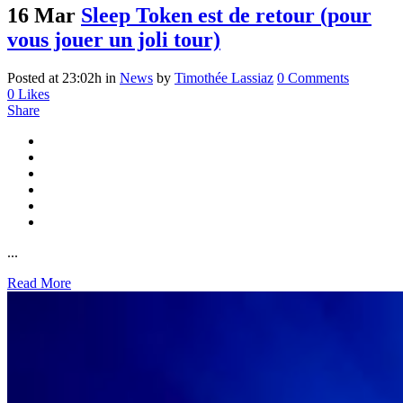
16 Mar
Sleep Token est de retour (pour
vous jouer un joli tour)
Posted at 23:02h
in
News
by
Timothée Lassiaz
0 Comments
0
Likes
Share
...
Read More