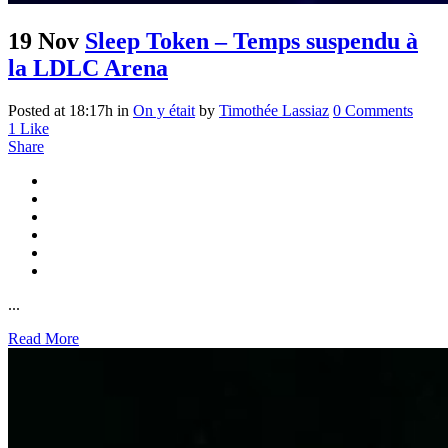
19 Nov
Sleep Token – Temps suspendu à
la LDLC Arena
Posted at 18:17h
in
On y était
by
Timothée Lassiaz
0 Comments
1
Like
Share
...
Read More