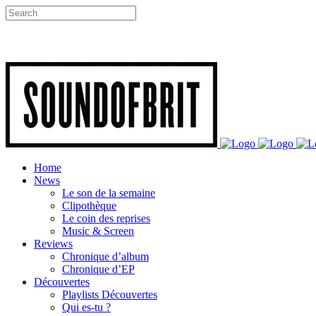
Home
News
Le son de la semaine
Clipothèque
Le coin des reprises
Music & Screen
Reviews
Chronique d’album
Chronique d’EP
Découvertes
Playlists Découvertes
Qui es-tu ?