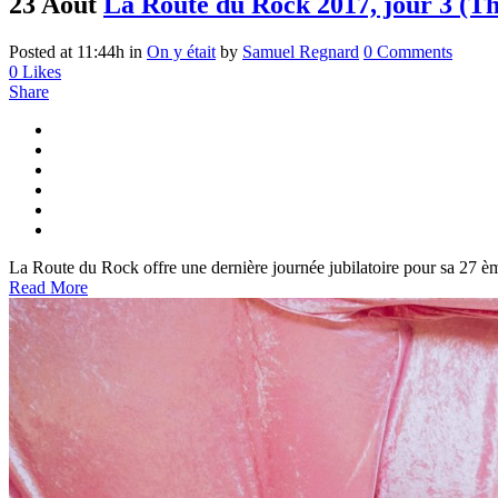
23 Août
La Route du Rock 2017, jour 3 (
Posted at 11:44h
in
On y était
by
Samuel Regnard
0 Comments
0
Likes
Share
La Route du Rock offre une dernière journée jubilatoire pour sa 27 ème 
Read More