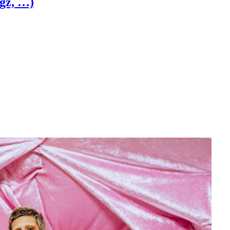
gz, …)