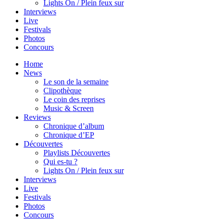
Lights On / Plein feux sur
Interviews
Live
Festivals
Photos
Concours
Home
News
Le son de la semaine
Clipothèque
Le coin des reprises
Music & Screen
Reviews
Chronique d’album
Chronique d’EP
Découvertes
Playlists Découvertes
Qui es-tu ?
Lights On / Plein feux sur
Interviews
Live
Festivals
Photos
Concours