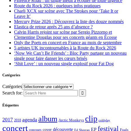
Florence Road : un single inédit à écouter de toute urgence
Route du Rock 2026 : quelques infos pratiques
Charli XCX sur scène avec The Strokes pour ‘Take It or
Leave It’
Mercury Prize 2026 : Découvrez la liste des douze nommés
Elastica de retour après 25 ans d’absence ?
Calvin Harris rejoint sur scène par Sergio Pizzorno et
Clementine Douglas pour ses concerts géants en Écosse
Only the Poets en concert en France au mois de septembre
5 artistes UK incontournables à la Route du Rock 2026
‘Now We Can’t Be Friends’ : Bloc Party partage un nouveau
single pour faire danser les cœurs brisés
‘Shit Love’ : un nouveau single explosif pour Fat Dog
Catégories
Catégories
Search for:
Étiquettes
clip
album
2017
agenda
Arctic Monkeys
2018
coldplay
concert
festival
découverte
EP
cover
Foals
concours
Ed Sheeran