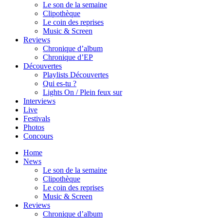
Le son de la semaine
Clipothèque
Le coin des reprises
Music & Screen
Reviews
Chronique d’album
Chronique d’EP
Découvertes
Playlists Découvertes
Qui es-tu ?
Lights On / Plein feux sur
Interviews
Live
Festivals
Photos
Concours
Home
News
Le son de la semaine
Clipothèque
Le coin des reprises
Music & Screen
Reviews
Chronique d’album