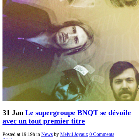
31 Jan
Le supergroupe BNQT se dévoile
avec un tout premier titre
Posted at 19:19h
in
News
by
Melvil Joyaux
0 Comments