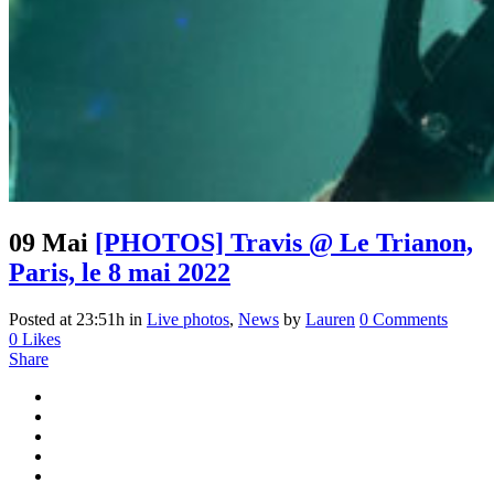
09 Mai
[PHOTOS] Travis @ Le Trianon,
Paris, le 8 mai 2022
Posted at 23:51h
in
Live photos
,
News
by
Lauren
0 Comments
0
Likes
Share