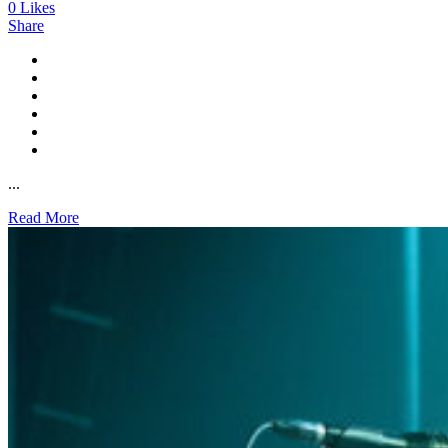
0
Likes
Share
...
Read More