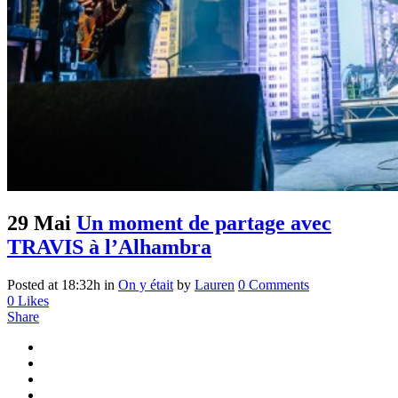
29 Mai
Un moment de partage avec
TRAVIS à l’Alhambra
Posted at 18:32h
in
On y était
by
Lauren
0 Comments
0
Likes
Share