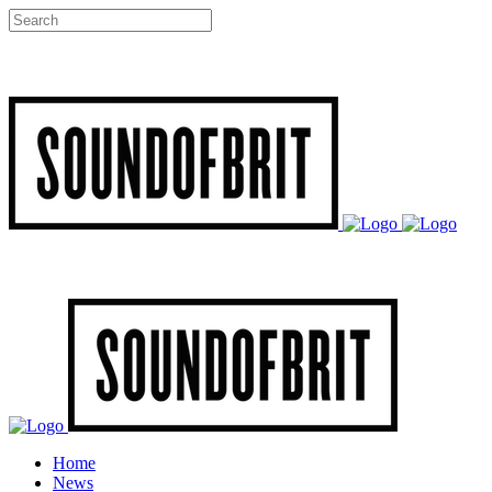
Home
News