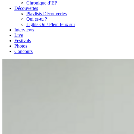
Chronique d’EP
Découvertes
Playlists Découvertes
Qui es-tu ?
Lights On / Plein feux sur
Interviews
Live
Festivals
Photos
Concours