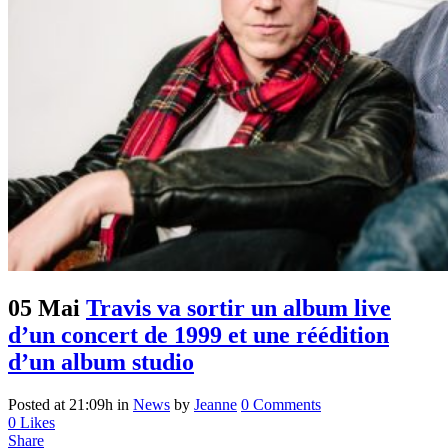
05 Mai
Travis va sortir un album live
d’un concert de 1999 et une réédition
d’un album studio
Posted at 21:09h
in
News
by
Jeanne
0 Comments
0
Likes
Share