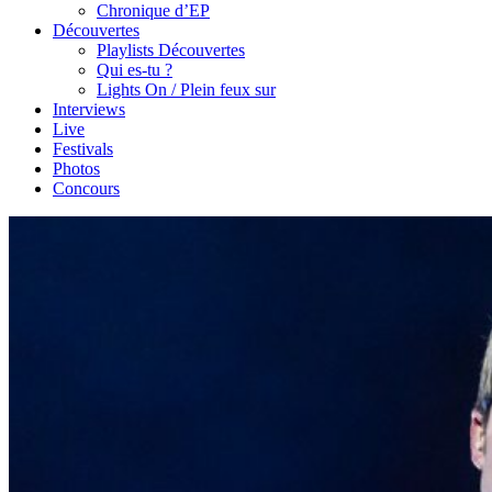
Chronique d’EP
Découvertes
Playlists Découvertes
Qui es-tu ?
Lights On / Plein feux sur
Interviews
Live
Festivals
Photos
Concours