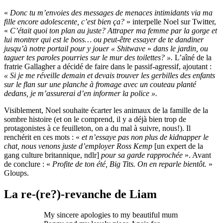
«
Donc tu m’envoies des messages de menaces intimidants via ma
fille encore adolescente, c’est bien ça?
» interpelle Noel sur Twitter,
«
C’était quoi ton plan au juste? Attraper ma femme par la gorge et
lui montrer qui est le boss… ou peut-être essayer de te dandiner
jusqu’à notre portail pour y jouer « Shitwave
»
dans le jardin, ou
taguer tes paroles pourries sur le mur des toilettes? ».
L’aîné de la
fratrie Gallagher a décidé de faire dans le passif-agressif, ajoutant :
« Si je me réveille demain et devais trouver les gerbilles des enfants
sur le flan sur une planche à fromage avec un couteau planté
dedans, je m’assurerai d’en informer la police ».
Visiblement, Noel souhaite écarter les animaux de la famille de la
sombre histoire (et on le comprend, il y a déjà bien trop de
protagonistes à ce feuilleton, on a du mal à suivre, nous!). Il
renchérit en ces mots : «
et n’essaye pas non plus de kidnapper le
chat, nous venons juste d’employer Ross Kemp
[un expert de la
gang culture britannique, ndlr]
pour sa garde rapprochée
». Avant
de conclure : «
Profite de ton été, Big Tits. On en reparle bientôt.
»
Gloups.
La re-(re?)-revanche de Liam
My sincere apologies to my beautiful mum