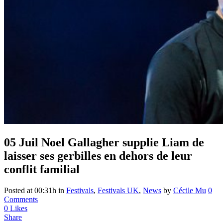
05 Juil
Noel Gallagher supplie Liam de
laisser ses gerbilles en dehors de leur
conflit familial
Posted at 00:31h
in
Festivals
,
Festivals UK
,
News
by
Cécile Mu
0
Comments
0
Likes
Share