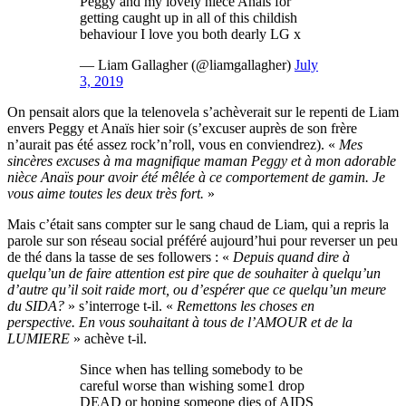
Peggy and my lovely niece Anais for
getting caught up in all of this childish
behaviour I love you both dearly LG x
— Liam Gallagher (@liamgallagher)
July
3, 2019
On pensait alors que la telenovela s’achèverait sur le repenti de Liam
envers Peggy et Anaïs hier soir (s’excuser auprès de son frère
n’aurait pas été assez rock’n’roll, vous en conviendrez). «
Mes
sincères excuses à ma magnifique maman Peggy et à mon adorable
nièce Anaïs pour avoir été mêlée à ce comportement de gamin. Je
vous aime toutes les deux très fort.
»
Mais c’était sans compter sur le sang chaud de Liam, qui a repris la
parole sur son réseau social préféré aujourd’hui pour reverser un peu
de thé dans la tasse de ses followers : «
Depuis quand dire à
quelqu’un de faire attention est pire que de souhaiter à quelqu’un
d’autre qu’il soit raide mort, ou d’espérer que ce quelqu’un meure
du SIDA?
» s’interroge t-il. «
Remettons les choses en
perspective. En vous souhaitant à tous de l’AMOUR et de la
LUMIERE
» achève t-il.
Since when has telling somebody to be
careful worse than wishing some1 drop
DEAD or hoping someone dies of AIDS