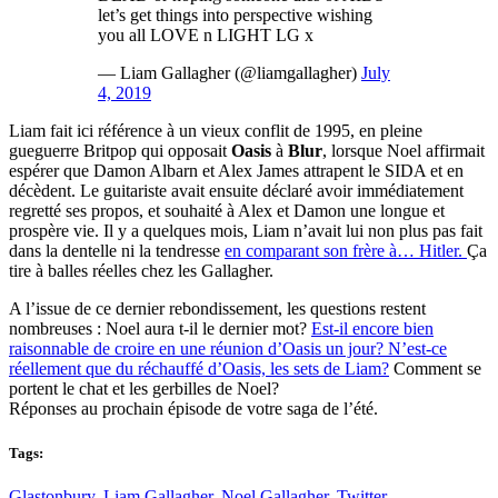
let’s get things into perspective wishing
you all LOVE n LIGHT LG x
— Liam Gallagher (@liamgallagher)
July
4, 2019
Liam fait ici référence à un vieux conflit de 1995, en pleine
gueguerre Britpop qui opposait
Oasis
à
Blur
, lorsque Noel affirmait
espérer que Damon Albarn et Alex James attrapent le SIDA et en
décèdent. Le guitariste avait ensuite déclaré avoir immédiatement
regretté ses propos, et souhaité à Alex et Damon une longue et
prospère vie. Il y a quelques mois, Liam n’avait lui non plus pas fait
dans la dentelle ni la tendresse
en comparant son frère à… Hitler.
Ça
tire à balles réelles chez les Gallagher.
A l’issue de ce dernier rebondissement, les questions restent
nombreuses : Noel aura t-il le dernier mot?
Est-il encore bien
raisonnable de croire en une réunion d’Oasis un jour?
N’est-ce
réellement que du réchauffé d’Oasis, les sets de Liam?
Comment se
portent le chat et les gerbilles de Noel?
Réponses au prochain épisode de votre saga de l’été.
Tags:
Glastonbury
,
Liam Gallagher
,
Noel Gallagher
,
Twitter