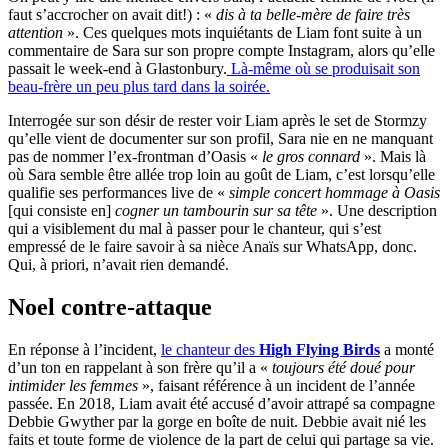
faut s’accrocher on avait dit!) : «
dis à ta belle-mère de faire très
attention
». Ces quelques mots inquiétants de Liam font suite à un
commentaire de Sara sur son propre compte Instagram, alors qu’elle
passait le week-end à Glastonbury.
Là-même où se produisait son
beau-frère un peu plus tard dans la soirée.
Interrogée sur son désir de rester voir Liam après le set de Stormzy
qu’elle vient de documenter sur son profil, Sara nie en ne manquant
pas de nommer l’ex-frontman d’Oasis «
le gros connard
». Mais là
où Sara semble être allée trop loin au goût de Liam, c’est lorsqu’elle
qualifie ses performances live de «
simple concert hommage à Oasis
[qui consiste en]
cogner un tambourin sur sa tête
». Une description
qui a visiblement du mal à passer pour le chanteur, qui s’est
empressé de le faire savoir à sa nièce Anaïs sur WhatsApp, donc.
Qui, à priori, n’avait rien demandé.
Noel contre-attaque
En réponse à l’incident,
le chanteur des
High Flying Birds
a monté
d’un ton en rappelant à son frère qu’il a «
toujours été doué pour
intimider les femmes
», faisant référence à un incident de l’année
passée. En 2018, Liam avait été accusé d’avoir attrapé sa compagne
Debbie Gwyther par la gorge en boîte de nuit. Debbie avait nié les
faits et toute forme de violence de la part de celui qui partage sa vie.