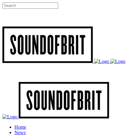
Home
News