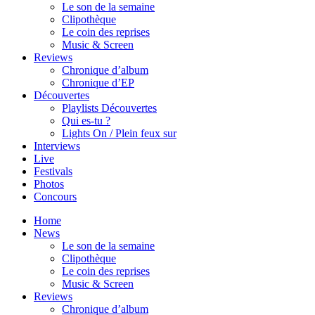
Le son de la semaine
Clipothèque
Le coin des reprises
Music & Screen
Reviews
Chronique d’album
Chronique d’EP
Découvertes
Playlists Découvertes
Qui es-tu ?
Lights On / Plein feux sur
Interviews
Live
Festivals
Photos
Concours
Home
News
Le son de la semaine
Clipothèque
Le coin des reprises
Music & Screen
Reviews
Chronique d’album