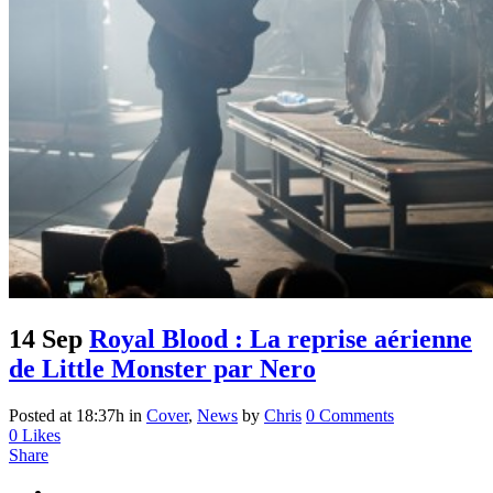
14 Sep
Royal Blood : La reprise aérienne
de Little Monster par Nero
Posted at 18:37h
in
Cover
,
News
by
Chris
0 Comments
0
Likes
Share