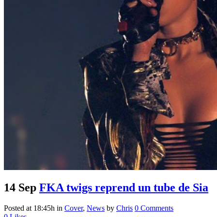
14 Sep
FKA twigs reprend un tube de Sia
Posted at 18:45h
in
Cover
,
News
by
Chris
0 Comments
0
Likes