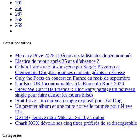
265
266
267
268
269
Latest headlines
Mercury Prize 2026 : Découvrez la liste des douze nommés
Elastica de retour après 25 ans d’absence ?
Calvin Harris rejoint sur scène par Sergio Pizzorno et
Clementine Douglas pour ses concerts géants en Écosse
Only the Poets en concert en France au mois de septembre
5 artistes UK incontournables à la Route du Rock 2026
‘Now We Can’t Be Friends’ : Bloc Party partage un nouveau
single pour faire danser les cœurs brisés
‘Shit Love’ : un nouveau single explosif pour Fat Dog
Un premier album et une toute nouvelle tournée pour Nieve
Ella
De l’Hyperlove pour Mika au Son by Toulon
Charli XCX dévoile ses cinq titres préférés de sa discographie
Catégories