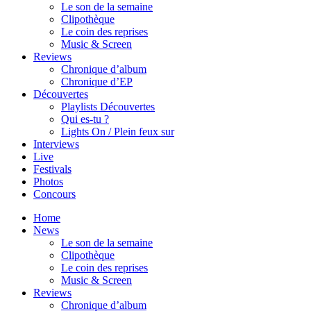
Le son de la semaine
Clipothèque
Le coin des reprises
Music & Screen
Reviews
Chronique d’album
Chronique d’EP
Découvertes
Playlists Découvertes
Qui es-tu ?
Lights On / Plein feux sur
Interviews
Live
Festivals
Photos
Concours
Home
News
Le son de la semaine
Clipothèque
Le coin des reprises
Music & Screen
Reviews
Chronique d’album