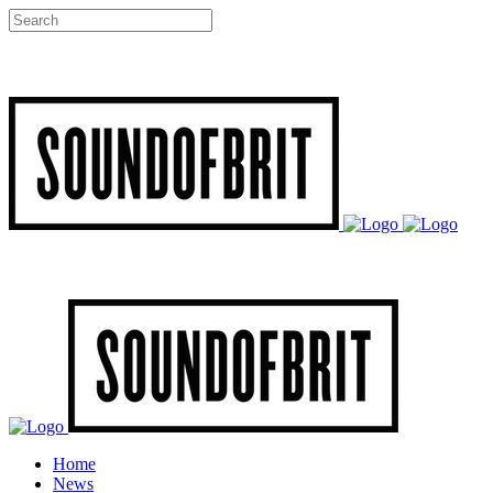
Home
News