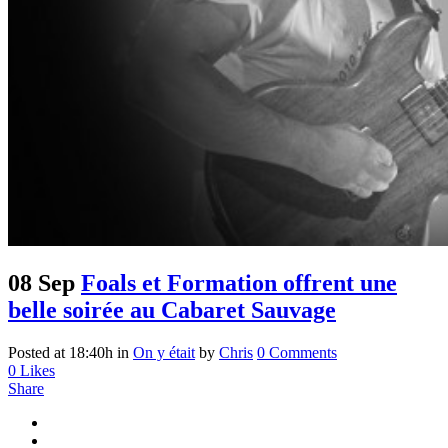
08 Sep
Foals et Formation offrent une
belle soirée au Cabaret Sauvage
Posted at 18:40h
in
On y était
by
Chris
0 Comments
0
Likes
Share