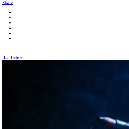
Share
...
Read More