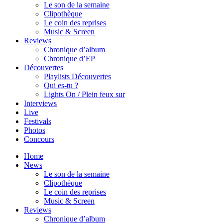
Le son de la semaine
Clipothèque
Le coin des reprises
Music & Screen
Reviews
Chronique d’album
Chronique d’EP
Découvertes
Playlists Découvertes
Qui es-tu ?
Lights On / Plein feux sur
Interviews
Live
Festivals
Photos
Concours
Home
News
Le son de la semaine
Clipothèque
Le coin des reprises
Music & Screen
Reviews
Chronique d’album