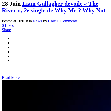
28 Juin
Liam Gallagher dévoile « The
River », 2e single de Why Me ? Why Not
Posted at 10:01h
in
News
by
Chris
0 Comments
0
Likes
Share
...
Read More