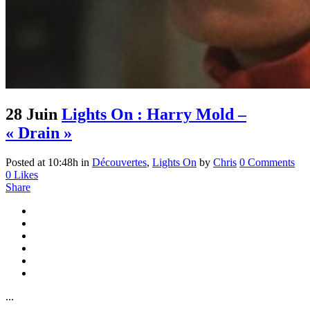
28 Juin
Lights On : Harry Mold –
« Drain »
Posted at 10:48h
in
Découvertes
,
Lights On
by
Chris
0 Comments
0
Likes
Share
...