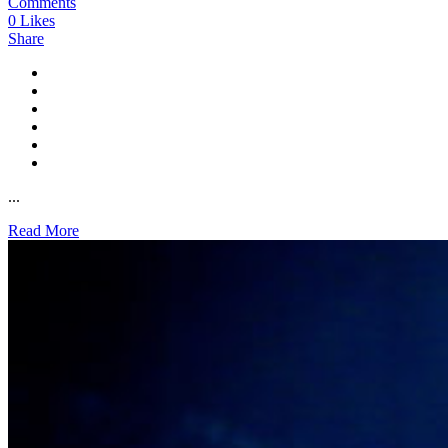
Comments
0
Likes
Share
...
Read More