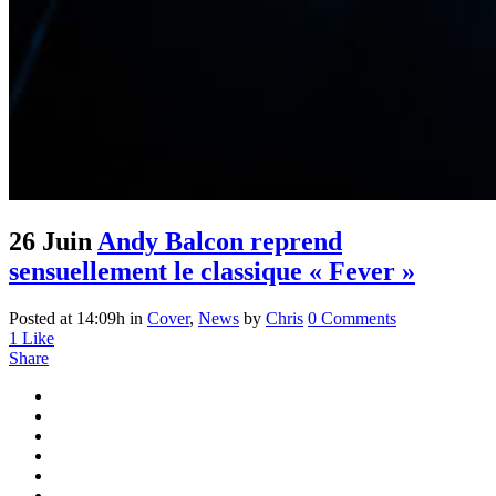
26 Juin
Andy Balcon reprend
sensuellement le classique « Fever »
Posted at 14:09h
in
Cover
,
News
by
Chris
0 Comments
1
Like
Share