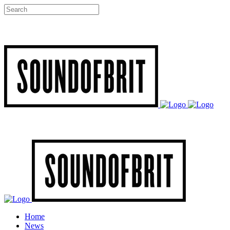
Home
News