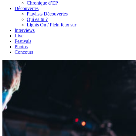
Chronique d’EP
Découvertes
Playlists Découvertes
Qui es-tu ?
Lights On / Plein feux sur
Interviews
Live
Festivals
Photos
Concours