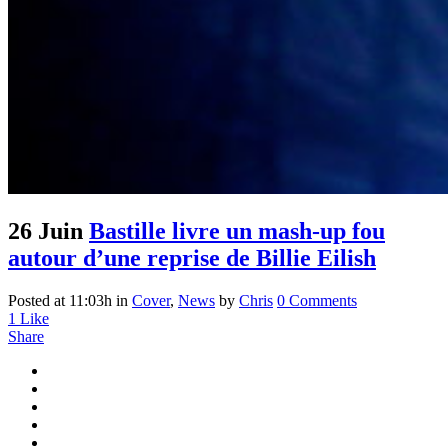
26 Juin
Bastille livre un mash-up fou
autour d’une reprise de Billie Eilish
Posted at 11:03h
in
Cover
,
News
by
Chris
0 Comments
1
Like
Share