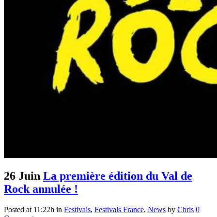
26 Juin
La première édition du Val de
Rock annulée !
Posted at 11:22h
in
Festivals
,
Festivals France
,
News
by
Chris
0