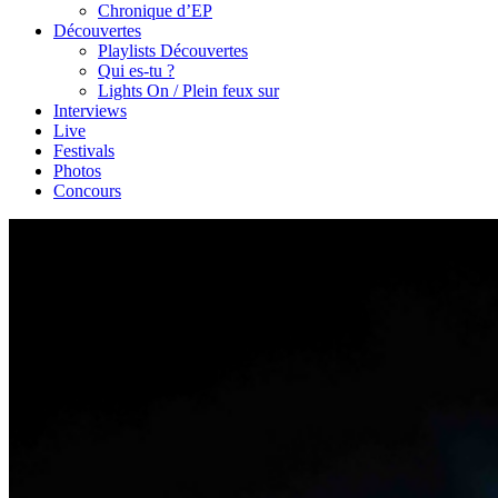
Chronique d’EP
Découvertes
Playlists Découvertes
Qui es-tu ?
Lights On / Plein feux sur
Interviews
Live
Festivals
Photos
Concours