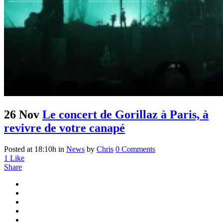
26 Nov
Le concert de Gorillaz à Paris, à
revivre de votre canapé
Posted at 18:10h
in
News
by
Chris
0 Comments
1
Like
Share