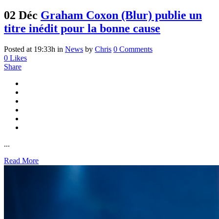
02 Déc
Graham Coxon (Blur) publie un
titre inédit pour la bonne cause
Posted at 19:33h
in
News
by
Chris
0 Comments
0
Likes
Share
...
Read More