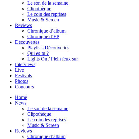
Le son de la semaine
Clipothèque
Le coin des reprises
Music & Screen
Reviews
Chronique d’album
Chronique d’EP
Découvertes
Playlists Découvertes
Qui es-tu ?
Lights On / Plein feux sur
Interviews
Live
Festivals
Photos
Concours
Home
News
Le son de la semaine
Clipothèque
Le coin des reprises
Music & Screen
Reviews
Chronique d’album