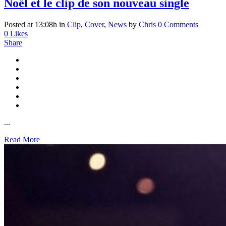
Noël et le clip de son nouveau single
Posted at 13:08h
in
Clip
,
Cover
,
News
by
Chris
0 Comments
0
Likes
Share
...
Read More