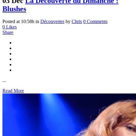
03 Déc
La Découverte du Dimanche :
Blushes
Posted at 10:58h
in
Découvertes
by
Chris
0 Comments
0
Likes
Share
...
Read More