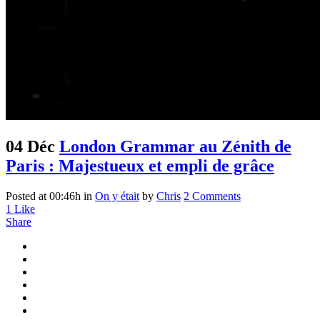
04 Déc
London Grammar au Zénith de
Paris : Majestueux et empli de grâce
Posted at 00:46h
in
On y était
by
Chris
2 Comments
1
Like
Share