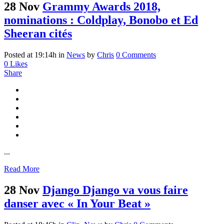
28 Nov
Grammy Awards 2018,
nominations : Coldplay, Bonobo et Ed
Sheeran cités
Posted at 19:14h
in
News
by
Chris
0 Comments
0
Likes
Share
...
Read More
28 Nov
Django Django va vous faire
danser avec « In Your Beat »