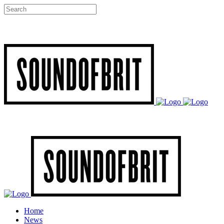
Home
News