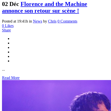
02 Déc
Florence and the Machine
annonce son retour sur scène !
Posted at 19:41h
in
News
by
Chris
0 Comments
0
Likes
Share
...
Read More