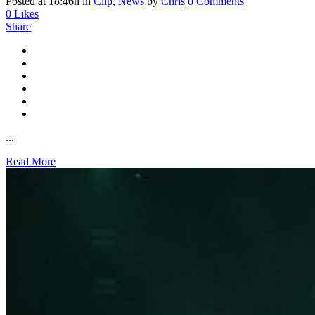
Posted at 18:46h
in
Clip
,
News
by
Chris
0 Comments
0
Likes
Share
...
Read More