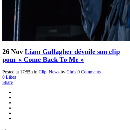
26 Nov
Liam Gallagher dévoile son clip
pour « Come Back To Me »
Posted at 17:55h
in
Clip
,
News
by
Chris
0 Comments
0
Likes
Share
...