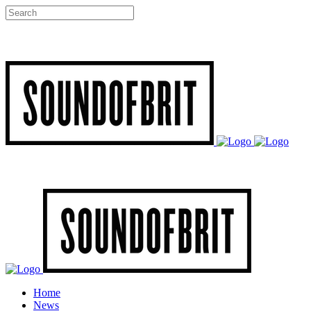
Home
News