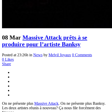
08 Mar
Massive Attack prêts à se
produire pour l’artiste Banksy
Posted at 23:26h
in
News
by
Melvil Joyaux
0 Comments
0
Likes
Share
On ne présente plus
Massive Attack
. On ne présente plus Banksy.
Les deux artistes réunis à nouveau? Ça nous file forcément des