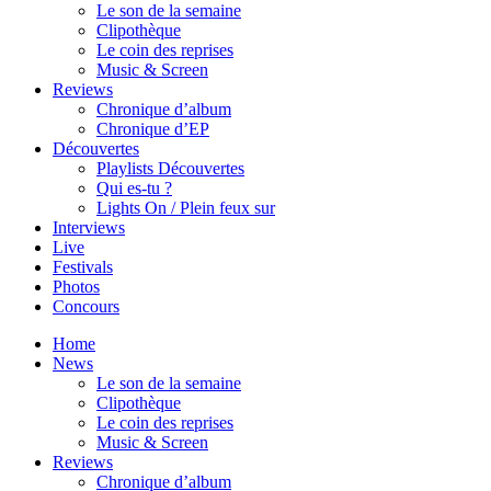
Le son de la semaine
Clipothèque
Le coin des reprises
Music & Screen
Reviews
Chronique d’album
Chronique d’EP
Découvertes
Playlists Découvertes
Qui es-tu ?
Lights On / Plein feux sur
Interviews
Live
Festivals
Photos
Concours
Home
News
Le son de la semaine
Clipothèque
Le coin des reprises
Music & Screen
Reviews
Chronique d’album