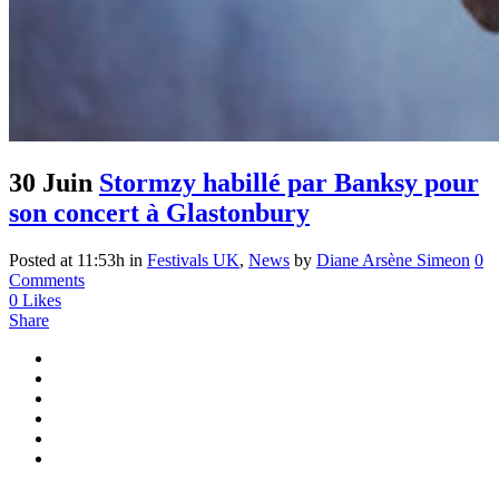
30 Juin
Stormzy habillé par Banksy pour
son concert à Glastonbury
Posted at 11:53h
in
Festivals UK
,
News
by
Diane Arsène Simeon
0
Comments
0
Likes
Share
...