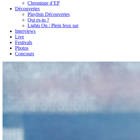
Chronique d’EP
Découvertes
Playlists Découvertes
Qui es-tu ?
Lights On / Plein feux sur
Interviews
Live
Festivals
Photos
Concours