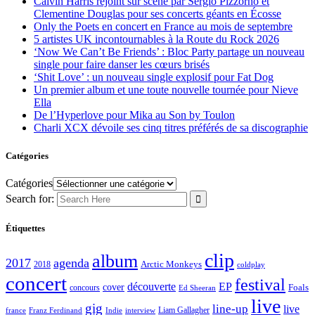
Calvin Harris rejoint sur scène par Sergio Pizzorno et
Clementine Douglas pour ses concerts géants en Écosse
Only the Poets en concert en France au mois de septembre
5 artistes UK incontournables à la Route du Rock 2026
‘Now We Can’t Be Friends’ : Bloc Party partage un nouveau
single pour faire danser les cœurs brisés
‘Shit Love’ : un nouveau single explosif pour Fat Dog
Un premier album et une toute nouvelle tournée pour Nieve
Ella
De l’Hyperlove pour Mika au Son by Toulon
Charli XCX dévoile ses cinq titres préférés de sa discographie
Catégories
Catégories
Search for:
Étiquettes
clip
album
2017
agenda
Arctic Monkeys
2018
coldplay
concert
festival
découverte
EP
cover
Foals
concours
Ed Sheeran
live
gig
line-up
live
Liam Gallagher
france
Franz Ferdinand
Indie
interview