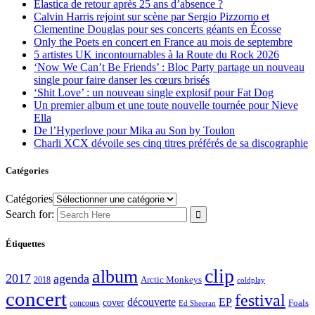
Elastica de retour après 25 ans d’absence ?
Calvin Harris rejoint sur scène par Sergio Pizzorno et
Clementine Douglas pour ses concerts géants en Écosse
Only the Poets en concert en France au mois de septembre
5 artistes UK incontournables à la Route du Rock 2026
‘Now We Can’t Be Friends’ : Bloc Party partage un nouveau
single pour faire danser les cœurs brisés
‘Shit Love’ : un nouveau single explosif pour Fat Dog
Un premier album et une toute nouvelle tournée pour Nieve
Ella
De l’Hyperlove pour Mika au Son by Toulon
Charli XCX dévoile ses cinq titres préférés de sa discographie
Catégories
Catégories
Search for:
Étiquettes
clip
album
2017
agenda
Arctic Monkeys
2018
coldplay
concert
festival
découverte
EP
cover
Foals
concours
Ed Sheeran