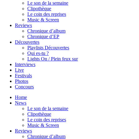
Le son de la semaine
Clipothèque
Le coin des reprises
Music & Screen
Reviews
Chronique d’album
Chronique d’EP
Découvertes
Playlists Découvertes
Qui es-tu ?
Lights On / Plein feux sur
Interviews
Live
Festivals
Photos
Concours
Home
News
Le son de la semaine
Clipothèque
Le coin des reprises
Music & Screen
Reviews
Chronique d’album