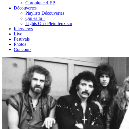
Chronique d’EP
Découvertes
Playlists Découvertes
Qui es-tu ?
Lights On / Plein feux sur
Interviews
Live
Festivals
Photos
Concours