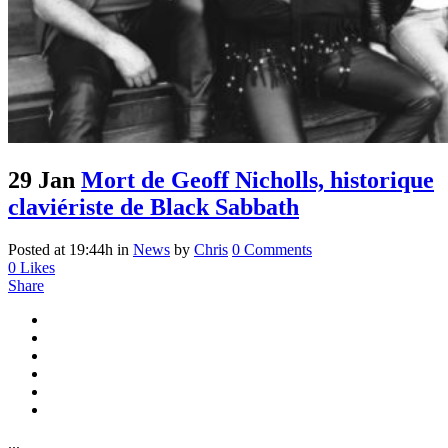
29 Jan
Mort de Geoff Nicholls, historique
claviériste de Black Sabbath
Posted at 19:44h
in
News
by
Chris
0 Comments
0
Likes
Share
...