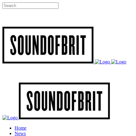
Home
News