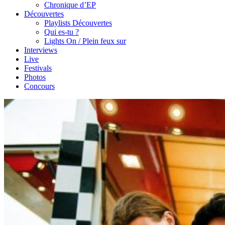
Chronique d’EP
Découvertes
Playlists Découvertes
Qui es-tu ?
Lights On / Plein feux sur
Interviews
Live
Festivals
Photos
Concours