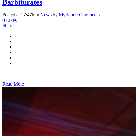
Barbiturates
Posted at 17:47h
in
News
by
Myriam
0 Comments
0
Likes
Share
...
Read More