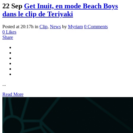
22 Sep
Get Inuit, en mode Beach Boys
dans le clip de Teriyaki
Posted at 20:17h
in
Clip
,
News
by
Myriam
0 Comments
0
Likes
Share
...
Read More