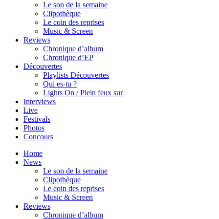
Le son de la semaine
Clipothèque
Le coin des reprises
Music & Screen
Reviews
Chronique d’album
Chronique d’EP
Découvertes
Playlists Découvertes
Qui es-tu ?
Lights On / Plein feux sur
Interviews
Live
Festivals
Photos
Concours
Home
News
Le son de la semaine
Clipothèque
Le coin des reprises
Music & Screen
Reviews
Chronique d’album