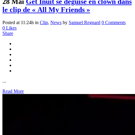
28 Mai
Get Inuit se déguise en clown dans
le clip de « All My Friends »
Posted at 11:24h
in
Clip
,
News
by
Samuel Regnard
0 Comments
0
Likes
Share
...
Read More