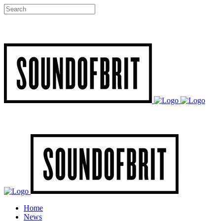
Home
News