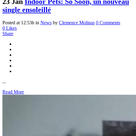
23 Jan
Indoor Pets: So Soon, un nouveau
single ensoleillé
Posted at 12:53h
in
News
by
Clemence Molinas
0 Comments
0
Likes
Share
...
Read More