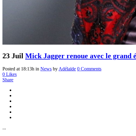
23 Juil
Mick Jagger renoue avec le grand 
Posted at 18:13h
in
News
by
Adélaïde
0 Comments
0
Likes
Share
...