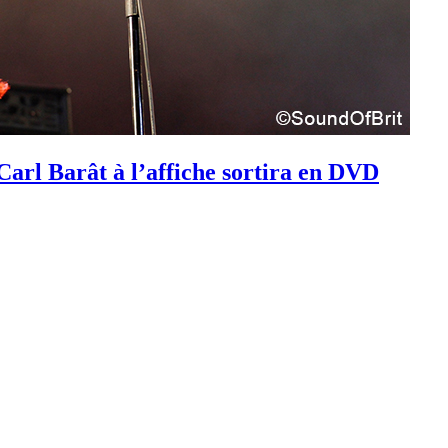
Carl Barât à l’affiche sortira en DVD