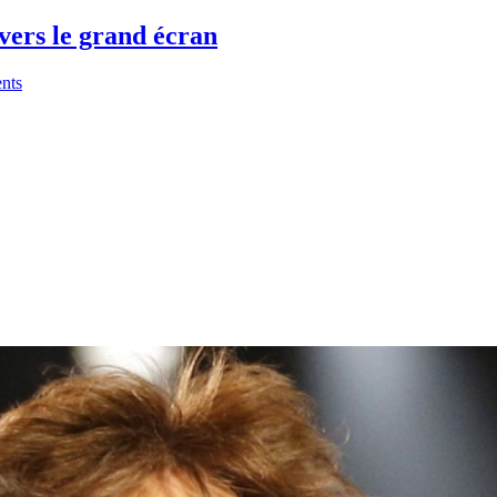
vers le grand écran
nts