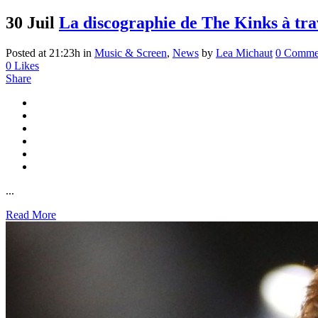
30 Juil
La discographie de The Kinks à tra
Posted at 21:23h
in
Music & Screen
,
News
by
Lea Michaut
0 Comme
0
Likes
Share
...
Read More