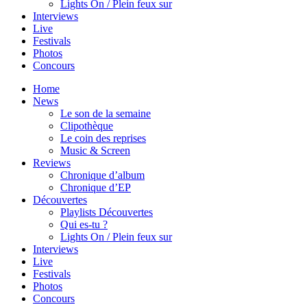
Lights On / Plein feux sur
Interviews
Live
Festivals
Photos
Concours
Home
News
Le son de la semaine
Clipothèque
Le coin des reprises
Music & Screen
Reviews
Chronique d’album
Chronique d’EP
Découvertes
Playlists Découvertes
Qui es-tu ?
Lights On / Plein feux sur
Interviews
Live
Festivals
Photos
Concours