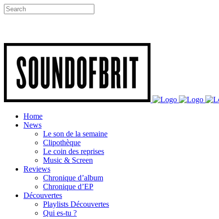
Home
News
Le son de la semaine
Clipothèque
Le coin des reprises
Music & Screen
Reviews
Chronique d’album
Chronique d’EP
Découvertes
Playlists Découvertes
Qui es-tu ?