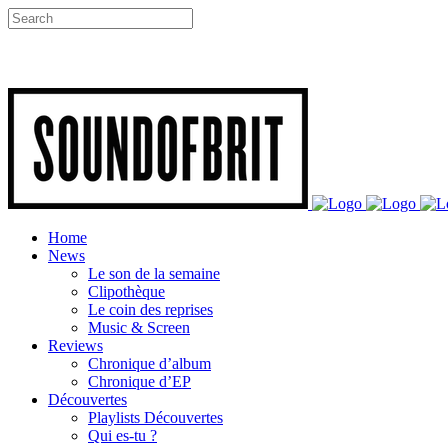
Home
News
Le son de la semaine
Clipothèque
Le coin des reprises
Music & Screen
Reviews
Chronique d’album
Chronique d’EP
Découvertes
Playlists Découvertes
Qui es-tu ?