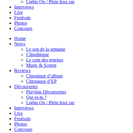
Lights On / Plein feux sur
Interviews
Live
Festivals
Photos
Concours
Home
News
Le son de la semaine
Clipothèque
Le coin des reprises
Music & Screen
Reviews
Chronique d’album
Chronique d’EP
Découvertes
Playlists Découvertes
Qui es-tu ?
Lights On / Plein feux sur
Interviews
Live
Festivals
Photos
Concours