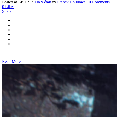
Posted at 14:30h
in
On y était
by
Franck Collumeau
0 Comments
0
Likes
Share
...
Read More