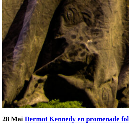
28 Mai
Dermot Kennedy en promenade fol