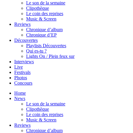
Le son de la semaine
Clipothèque
Le coin des reprises
Music & Screen
Reviews
Chronique d’album
Chronique d’EP
Découvertes
Playlists Découvertes
Qui es-tu ?
Lights On / Plein feux sur
Interviews
Live
Festivals
Photos
Concours
Home
News
Le son de la semaine
Clipothèque
Le coin des reprises
Music & Screen
Reviews
Chronique d’album