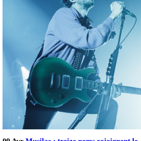
09 Avr
Musilac : treize noms rejoignent le