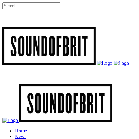
Home
News