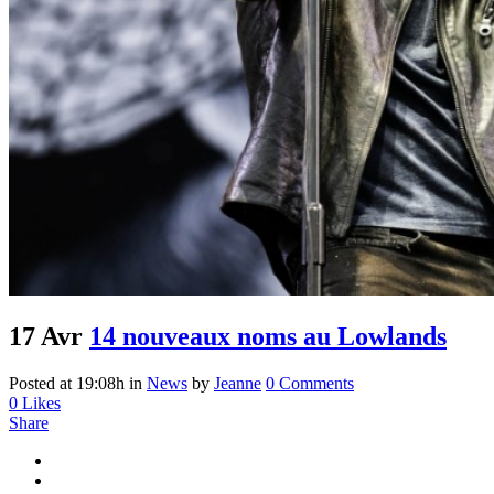
17 Avr
14 nouveaux noms au Lowlands
Posted at 19:08h
in
News
by
Jeanne
0 Comments
0
Likes
Share