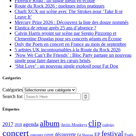
Florence Road : un single inédit en écoute
Route du Rock 2026 : quelques infos pratiques
Charli XCX sur scène avec The Strokes pour ‘Take It or
Leave It’
Mercury Prize 2026 : Découvrez la liste des douze nommés
Elastica de retour après 25 ans d’absence ?
Calvin Harris rejoint sur scène par Sergio Pizzorno et
Clementine Douglas pour ses concerts géants en Écosse
Only the Poets en concert en France au mois de septembre
5 artistes UK incontournables à la Route du Rock 2026
‘Now We Can’t Be Friends’ : Bloc Party partage un nouveau
single pour faire danser les cœurs brisés
‘Shit Love’ : un nouveau single explosif pour Fat Dog
Catégories
Catégories
Search for:
Étiquettes
clip
album
2017
agenda
Arctic Monkeys
2018
coldplay
concert
festival
découverte
EP
cover
Foals
concours
Ed Sheeran