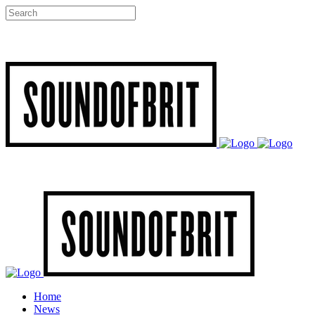
Home
News