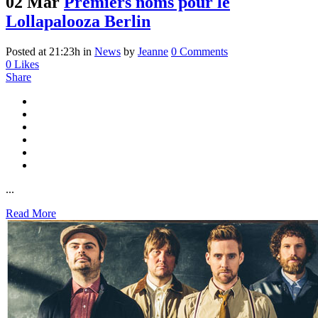
02 Mar
Premiers noms pour le
Lollapalooza Berlin
Posted at 21:23h
in
News
by
Jeanne
0 Comments
0
Likes
Share
...
Read More