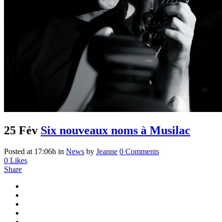
25 Fév
Six nouveaux noms à Musilac
Posted at 17:06h
in
News
by
Jeanne
0 Comments
0
Likes
Share