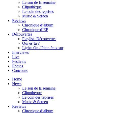
Le son de la semaine
Clipothèque
Le coin des reprises
Music & Screen
Reviews
Chronique d’album
Chronique d’EP
Découvertes
Playlists Découvertes
Qui es-tu ?
Lights On / Plein feux sur
Interviews
Live
Festivals
Photos
Concours
Home
News
Le son de la semaine
Clipothèque
Le coin des reprises
Music & Screen
Reviews
Chronique d’album