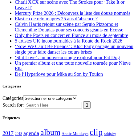
Charli XCX sur scène avec The Strokes pour ‘Take It or
Leave It’
Mercury Prize 2026 : Découvrez la liste des douze nommés
Elastica de retour après 25 ans d’absence ?
Calvin Harris rejoint sur scène par Sergio Pizzorno et
Clementine Douglas pour ses concerts géants en Écosse
Only the Poets en concert en France au mois de septembre
5 artistes UK incontournables à la Route du Rock 2026
‘Now We Can’t Be Friends’ : Bloc Party partage un nouveau
single pour faire danser les cœurs brisés
‘Shit Love’ : un nouveau single explosif pour Fat Dog
Un premier album et une toute nouvelle tournée pour Nieve
Ella
De l’Hyperlove pour Mika au Son by Toulon
Catégories
Catégories
Search for:
Étiquettes
clip
album
2017
agenda
Arctic Monkeys
2018
coldplay