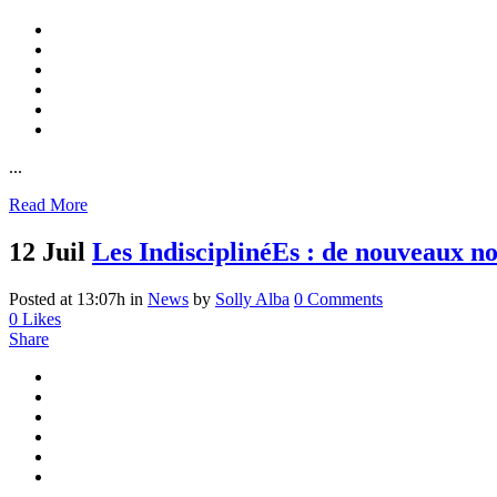
...
Read More
12 Juil
Les IndisciplinéEs : de nouveaux n
Posted at 13:07h
in
News
by
Solly Alba
0 Comments
0
Likes
Share