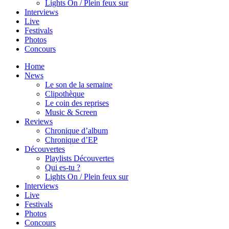
Lights On / Plein feux sur
Interviews
Live
Festivals
Photos
Concours
Home
News
Le son de la semaine
Clipothèque
Le coin des reprises
Music & Screen
Reviews
Chronique d’album
Chronique d’EP
Découvertes
Playlists Découvertes
Qui es-tu ?
Lights On / Plein feux sur
Interviews
Live
Festivals
Photos
Concours