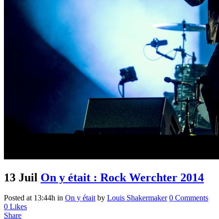
13 Juil
On y était : Rock Werchter 2014
Posted at 13:44h
in
On y était
by
Louis Shakermaker
0 Comments
0
Likes
Share