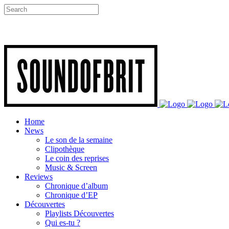
Home
News
Le son de la semaine
Clipothèque
Le coin des reprises
Music & Screen
Reviews
Chronique d’album
Chronique d’EP
Découvertes
Playlists Découvertes
Qui es-tu ?