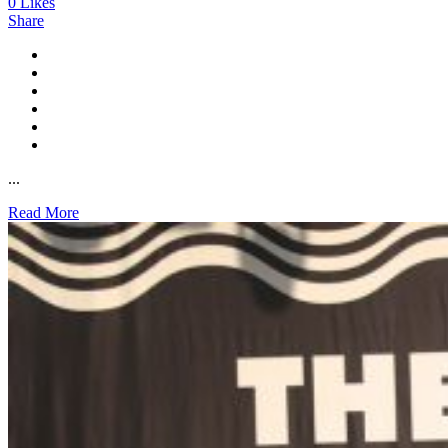
0
Likes
Share
...
Read More