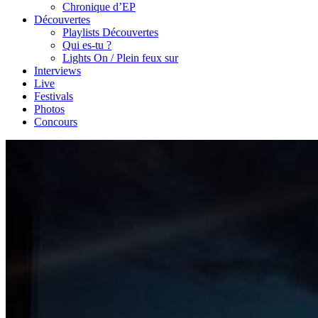
Chronique d’EP
Découvertes
Playlists Découvertes
Qui es-tu ?
Lights On / Plein feux sur
Interviews
Live
Festivals
Photos
Concours