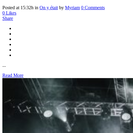
Posted at 15:32h
in
On y était
by
Myriam
0 Comments
0
Likes
Share
...
Read More