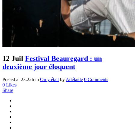
12 Juil
Festival Beauregard : un
deuxième jour éloquent
Posted at 23:22h
in
On y était
by
Adélaïde
0 Comments
0
Likes
Share