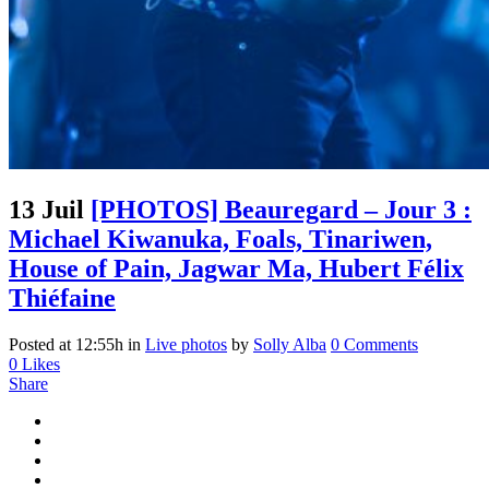
13 Juil
[PHOTOS] Beauregard – Jour 3 :
Michael Kiwanuka, Foals, Tinariwen,
House of Pain, Jagwar Ma, Hubert Félix
Thiéfaine
Posted at 12:55h
in
Live photos
by
Solly Alba
0 Comments
0
Likes
Share