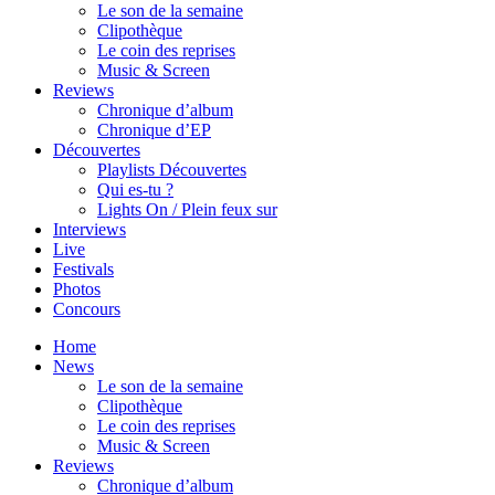
Le son de la semaine
Clipothèque
Le coin des reprises
Music & Screen
Reviews
Chronique d’album
Chronique d’EP
Découvertes
Playlists Découvertes
Qui es-tu ?
Lights On / Plein feux sur
Interviews
Live
Festivals
Photos
Concours
Home
News
Le son de la semaine
Clipothèque
Le coin des reprises
Music & Screen
Reviews
Chronique d’album