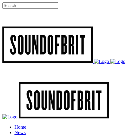
Home
News