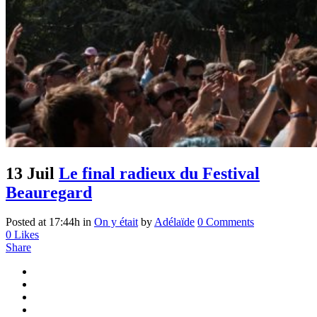
13 Juil
Le final radieux du Festival
Beauregard
Posted at 17:44h
in
On y était
by
Adélaïde
0 Comments
0
Likes
Share