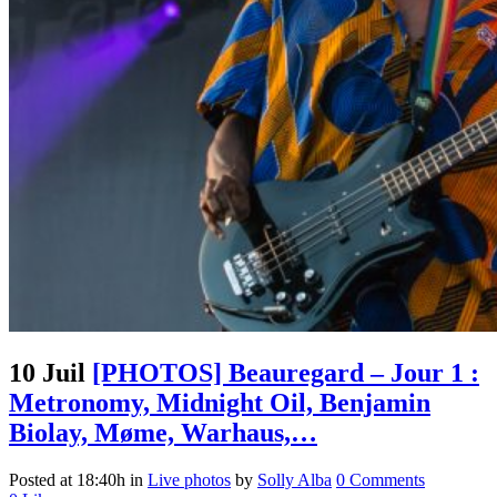
10 Juil
[PHOTOS] Beauregard – Jour 1 :
Metronomy, Midnight Oil, Benjamin
Biolay, Møme, Warhaus,…
Posted at 18:40h
in
Live photos
by
Solly Alba
0 Comments