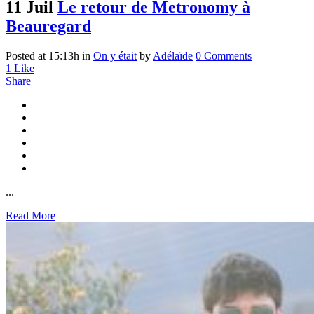
11 Juil
Le retour de Metronomy à
Beauregard
Posted at 15:13h
in
On y était
by
Adélaïde
0 Comments
1
Like
Share
...
Read More