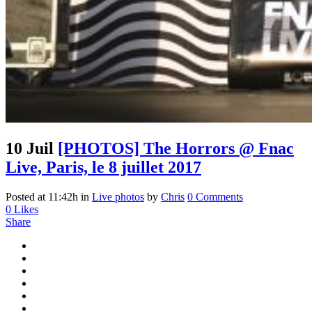
10 Juil
[PHOTOS] The Horrors @ Fnac
Live, Paris, le 8 juillet 2017
Posted at 11:42h
in
Live photos
by
Chris
0 Comments
0
Likes
Share