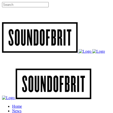
Home
News