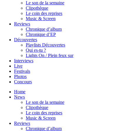
Le son de la semaine
Clipothèque
Le coin des reprises
Music & Screen
Reviews
Chronique d’album
Chronique d’EP
Découvertes
Playlists Découvertes
Qui es-tu ?
Lights On / Plein feux sur
Interviews
Live
Festivals
Photos
Concours
Home
News
Le son de la semaine
Clipothèque
Le coin des reprises
Music & Screen
Reviews
Chronique d’album