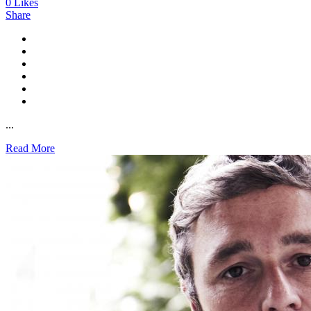
0
Likes
Share
...
Read More