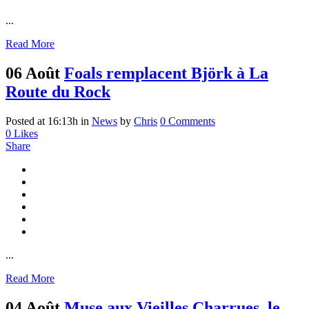
...
Read More
06 Août
Foals remplacent Björk à La
Route du Rock
Posted at 16:13h
in
News
by
Chris
0 Comments
0
Likes
Share
...
Read More
04 Août
Muse aux Vieilles Charrues, le