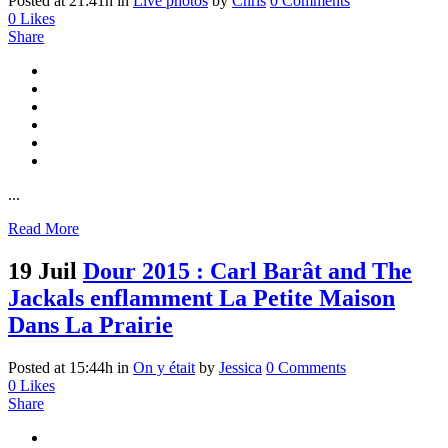
Posted at 21:41h
in
Live photos
by
Chris
0 Comments
0
Likes
Share
...
Read More
19 Juil
Dour 2015 : Carl Barât and The
Jackals enflamment La Petite Maison
Dans La Prairie
Posted at 15:44h
in
On y était
by
Jessica
0 Comments
0
Likes
Share