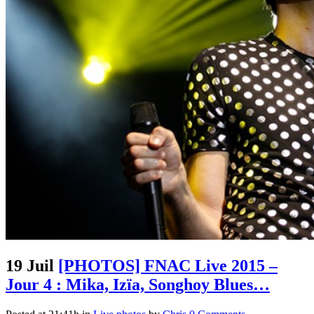
19 Juil
[PHOTOS] FNAC Live 2015 –
Jour 4 : Mika, Izïa, Songhoy Blues…