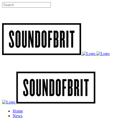
Home
News