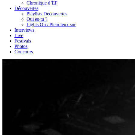
Chronique d’EP
Découvertes
Playlists Découvertes
Qui es-tu ?
Lights On / Plein feux sur
Interviews
Live
Festivals
Photos
Concours