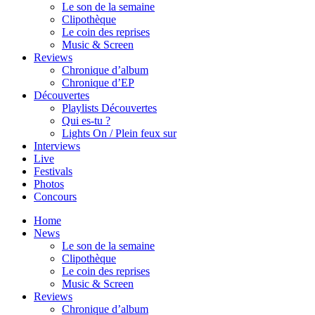
Le son de la semaine
Clipothèque
Le coin des reprises
Music & Screen
Reviews
Chronique d’album
Chronique d’EP
Découvertes
Playlists Découvertes
Qui es-tu ?
Lights On / Plein feux sur
Interviews
Live
Festivals
Photos
Concours
Home
News
Le son de la semaine
Clipothèque
Le coin des reprises
Music & Screen
Reviews
Chronique d’album