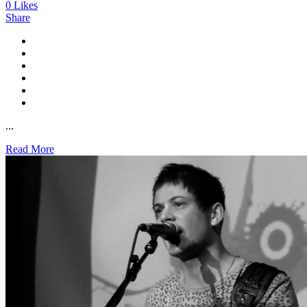
0
Likes
Share
...
Read More