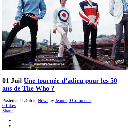
01 Juil
Une tournée d’adieu pour les 50
ans de The Who ?
Posted at 11:46h
in
News
by
Jeanne
0 Comments
0
Likes
Share