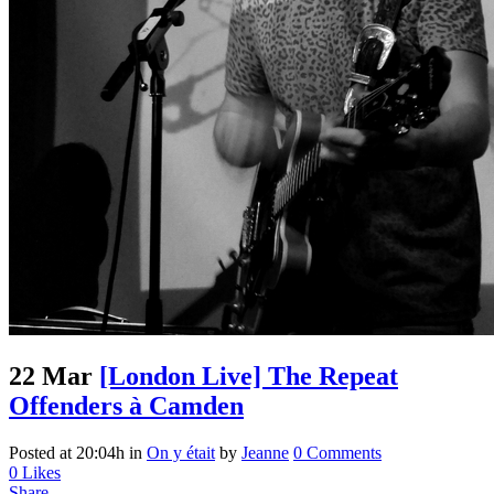
22 Mar
[London Live] The Repeat
Offenders à Camden
Posted at 20:04h
in
On y était
by
Jeanne
0 Comments
0
Likes
Share