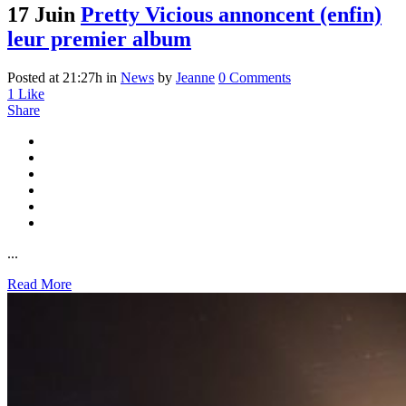
17 Juin
Pretty Vicious annoncent (enfin)
leur premier album
Posted at 21:27h
in
News
by
Jeanne
0 Comments
1
Like
Share
...
Read More