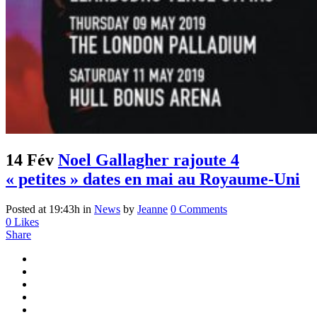
14 Fév
Noel Gallagher rajoute 4
« petites » dates en mai au Royaume-Uni
Posted at 19:43h
in
News
by
Jeanne
0 Comments
0
Likes
Share