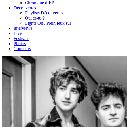
Chronique d’EP
Découvertes
Playlists Découvertes
Qui es-tu ?
Lights On / Plein feux sur
Interviews
Live
Festivals
Photos
Concours