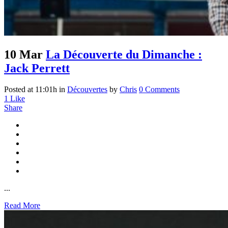
10 Mar
La Découverte du Dimanche :
Jack Perrett
Posted at 11:01h
in
Découvertes
by
Chris
0 Comments
1
Like
Share
...
Read More