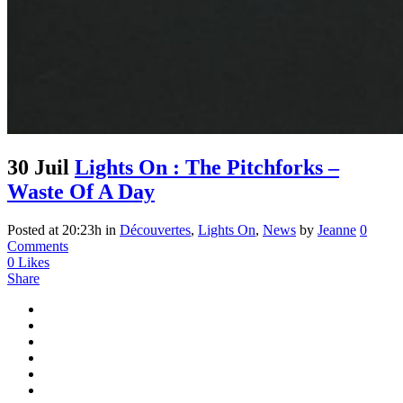
30 Juil
Lights On : The Pitchforks –
Waste Of A Day
Posted at 20:23h
in
Découvertes
,
Lights On
,
News
by
Jeanne
0
Comments
0
Likes
Share