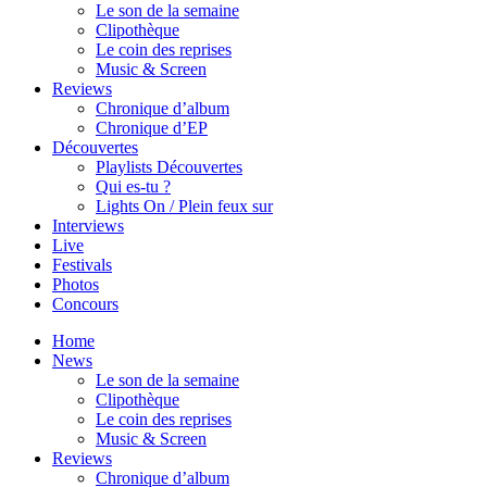
Le son de la semaine
Clipothèque
Le coin des reprises
Music & Screen
Reviews
Chronique d’album
Chronique d’EP
Découvertes
Playlists Découvertes
Qui es-tu ?
Lights On / Plein feux sur
Interviews
Live
Festivals
Photos
Concours
Home
News
Le son de la semaine
Clipothèque
Le coin des reprises
Music & Screen
Reviews
Chronique d’album