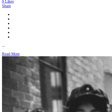
0
Likes
Share
...
Read More