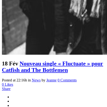
18 Fév
Nouveau single « Fluctuate » pour
Catfish and The Bottlemen
Posted at 22:16h
in
News
by
Jeanne
0 Comments
0
Likes
Share