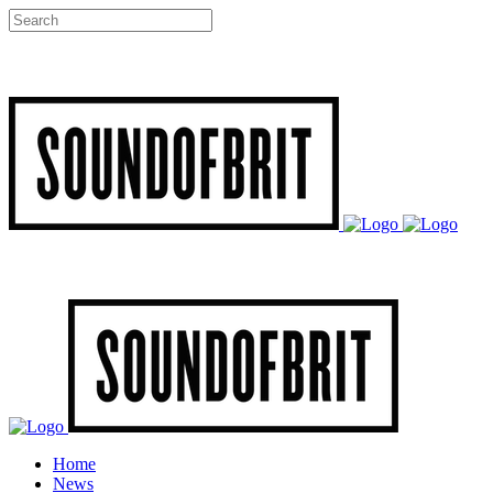
Home
News