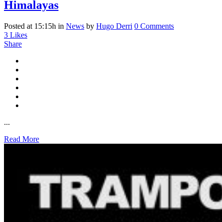
Himalayas
Posted at 15:15h
in
News
by
Hugo Derri
0 Comments
3
Likes
Share
...
Read More