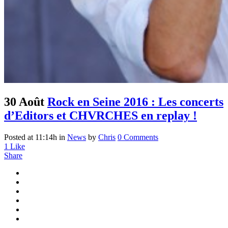
30 Août
Rock en Seine 2016 : Les concerts
d’Editors et CHVRCHES en replay !
Posted at 11:14h
in
News
by
Chris
0 Comments
1
Like
Share