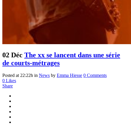
02 Déc
The xx se lancent dans une série
de courts-métrages
Posted at 22:22h
in
News
by
Emma Hiesse
0 Comments
0
Likes
Share