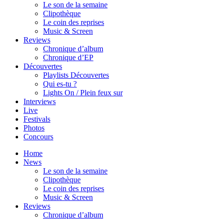
Le son de la semaine
Clipothèque
Le coin des reprises
Music & Screen
Reviews
Chronique d’album
Chronique d’EP
Découvertes
Playlists Découvertes
Qui es-tu ?
Lights On / Plein feux sur
Interviews
Live
Festivals
Photos
Concours
Home
News
Le son de la semaine
Clipothèque
Le coin des reprises
Music & Screen
Reviews
Chronique d’album