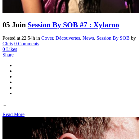
05 Juin
Session By SOB #7 : Xylaroo
Posted at 22:54h
in
Cover
,
Découvertes
,
News
,
Session By SOB
by
Chris
0 Comments
0
Likes
Share
...
Read More