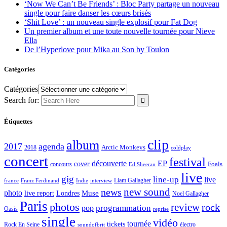
‘Now We Can’t Be Friends’ : Bloc Party partage un nouveau
single pour faire danser les cœurs brisés
‘Shit Love’ : un nouveau single explosif pour Fat Dog
Un premier album et une toute nouvelle tournée pour Nieve
Ella
De l’Hyperlove pour Mika au Son by Toulon
Catégories
Catégories
Search for:
Étiquettes
clip
album
2017
agenda
Arctic Monkeys
2018
coldplay
concert
festival
découverte
EP
cover
Foals
concours
Ed Sheeran
live
gig
line-up
live
Liam Gallagher
france
Franz Ferdinand
Indie
interview
new sound
news
photo
live report
Muse
Londres
Noel Gallagher
Paris
photos
review
rock
programmation
pop
Oasis
reprise
single
vidéo
tournée
tickets
électro
Rock En Seine
soundofbrit