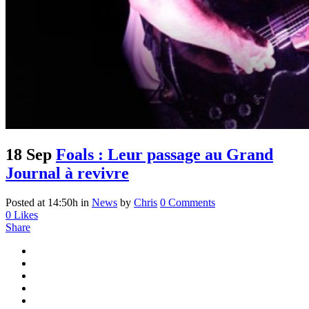
18 Sep
Foals : Leur passage au Grand
Journal à revivre
Posted at 14:50h
in
News
by
Chris
0 Comments
0
Likes
Share