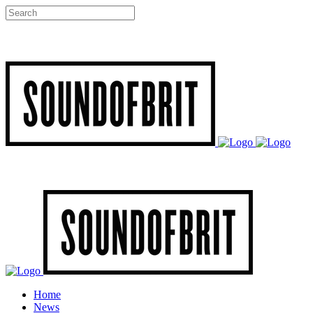
Home
News