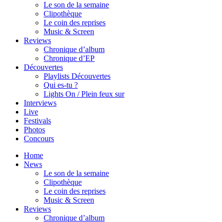
Le son de la semaine
Clipothèque
Le coin des reprises
Music & Screen
Reviews
Chronique d’album
Chronique d’EP
Découvertes
Playlists Découvertes
Qui es-tu ?
Lights On / Plein feux sur
Interviews
Live
Festivals
Photos
Concours
Home
News
Le son de la semaine
Clipothèque
Le coin des reprises
Music & Screen
Reviews
Chronique d’album