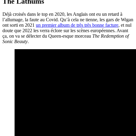
The Lathums
Déjà croisés dans le top en 2020, les Anglais ont eu un retard à
l’allumage, la faute au Covid. Qu’à cela ne tienne, les gars de Wigan
ont sorti en 2021
un premier album de très très bonne facture
, et nul
doute que 2022 les verra éclore sur les scènes européennes. Avant
ça, on va se délecter du Queen-esque morceau
The Redemption of
Sonic Beauty
.