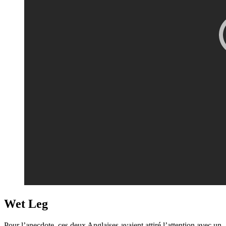
Wet Leg
Pour l’anecdote, ces deux Anglaises avaient attiré l’attention avec un