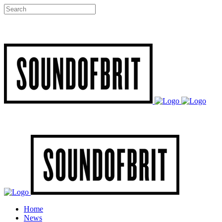
Home
News