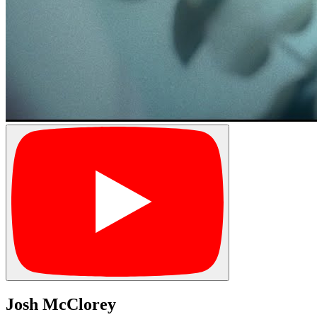
Josh McClorey