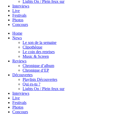
Lights On / Plein feux sur
Interviews
Live
Festivals
Photos
Concours
Home
News
Le son de la semaine
Clipothèque
Le coin des reprises
Music & Screen
Reviews
Chronique d’album
Chronique d’EP
Découvertes
Playlists Découvertes
Qui es-tu ?
Lights On / Plein feux sur
Interviews
Live
Festivals
Photos
Concours