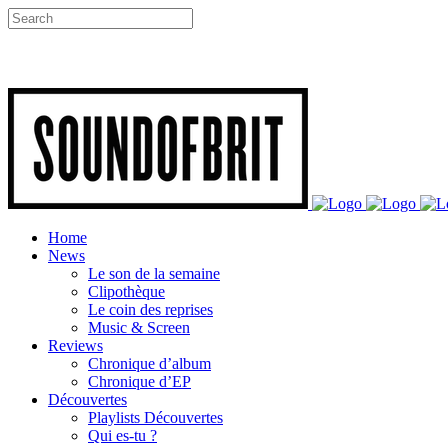
Home
News
Le son de la semaine
Clipothèque
Le coin des reprises
Music & Screen
Reviews
Chronique d’album
Chronique d’EP
Découvertes
Playlists Découvertes
Qui es-tu ?