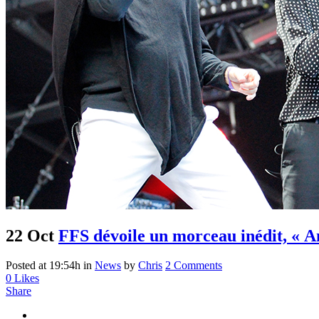
22 Oct
FFS dévoile un morceau inédit, « A
Posted at 19:54h
in
News
by
Chris
2 Comments
0
Likes
Share